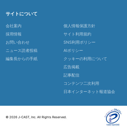
サイトについて
会社案内
個人情報保護方針
採用情報
サイト利用規約
お問い合わせ
SNS利用ポリシー
ニュース読者投稿
AIポリシー
編集長からの手紙
クッキーの利用について
広告掲載
記事配信
コンテンツ二次利用
日本インターネット報道協会
© 2026 J-CAST, Inc. All Rights Reserved.