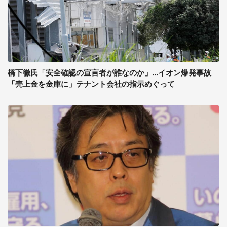
橋下徹氏「安全確認の宣言者が誰なのか」...イオン爆発事故
「売上金を金庫に」テナント会社の指示めぐって