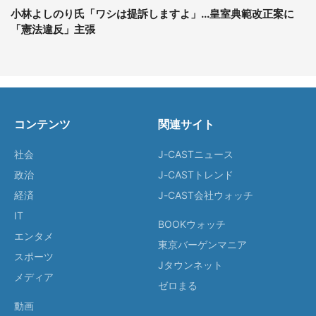
小林よしのり氏「ワシは提訴しますよ」...皇室典範改正案に
「憲法違反」主張
コンテンツ
関連サイト
社会
J-CASTニュース
政治
J-CASTトレンド
経済
J-CAST会社ウォッチ
IT
BOOKウォッチ
エンタメ
東京バーゲンマニア
スポーツ
Jタウンネット
メディア
ゼロまる
動画