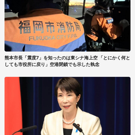
熊本市長「震度7」を知ったのは東シナ海上空 「とにかく何と
しても市役所に戻り」空港閉鎖でも示した執念