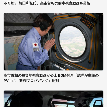
不可能」 想田和弘氏、高市首相の熊本視察動画を分析
高市首相の被災地視察動画が炎上 BGM付き「総理が主役の
PV」に「政権プロパガンダ」批判