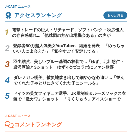
J-CAST ニュース
アクセスランキング
もっと見る
電撃トレードの巨人・リチャード、ソフトバンク・秋広優人
の存在感薄れ...「他球団の方が出場機会ある」の声が
登録者60万超人気美女YouTuber、結婚を発表 「めっちゃ
いい人に出会えた」「私今すごく安定してる」
羽生結弦、美しいブルー基調の衣装で...「ゆず」北川悠仁・
岩沢厚治と3ショット ゆず×ゆづコラボにファン歓喜
ダレノガレ明美、被災地炊き出しで細やかな心遣い...「並ん
でくれた子やとりにきてくれた子にシールを」
ドイツの美女フィギュア選手、JK風制服＆ルーズソックス衣
装で「激カワ」ショット 「りくりゅう」アイスショーで
J-CAST ニュース
コメントランキング