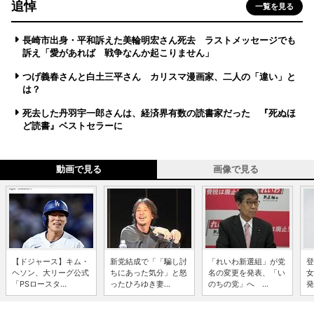
追悼
一覧を見る
長崎市出身・平和訴えた美輪明宏さん死去 ラストメッセージでも
訴え「愛があれば 戦争なんか起こりません」
つげ義春さんと白土三平さん カリスマ漫画家、二人の「違い」と
は？
死去した丹羽宇一郎さんは、経済界有数の読書家だった 『死ぬほ
ど読書』ベストセラーに
動画で見る
画像で見る
【ドジャース】キム・
新党結成で「「騙し討
「れいわ新選組」が党
登
ヘソン、大リーグ公式
ちにあった気分」と怒
名の変更を発表、「い
女
「PSロースタ...
ったひろゆき妻...
のちの党」へ ...
発