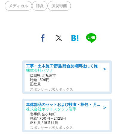
メディカル
肺炎
肺炎球菌
工事・土木施工管理/総合技術商社にて施工管理のお仕事/即日勤務可/車通勤可/工事・土木施工管理/生産・品質管理
＞
株式会社パソナ
福岡県 北九州市
時給1,506円
正社員
スポンサー：求人ボックス
車体部品のセットおよび検査・梱包・ 月収32万可!自動車部品の組付け・検査 家賃補助あり 長期安定/日払いOK
＞
株式会社ホットスタッフ岩手
岩手県 金ケ崎町
時給1,700円～2,125円
正社員 / 派遣社員
スポンサー：求人ボックス