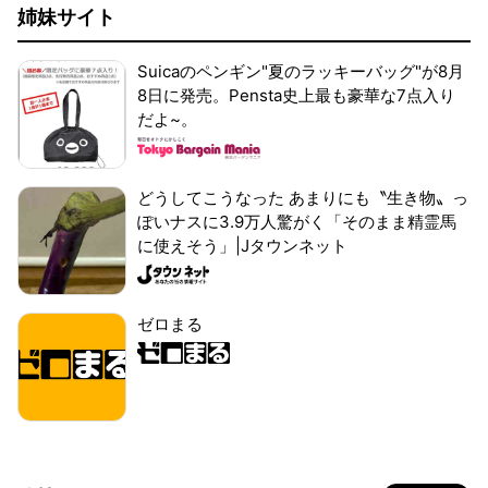
姉妹サイト
Suicaのペンギン"夏のラッキーバッグ"が8月
8日に発売。Pensta史上最も豪華な7点入り
だよ~。
どうしてこうなった あまりにも〝生き物〟っ
ぽいナスに3.9万人驚がく「そのまま精霊馬
に使えそう」|Jタウンネット
ゼロまる