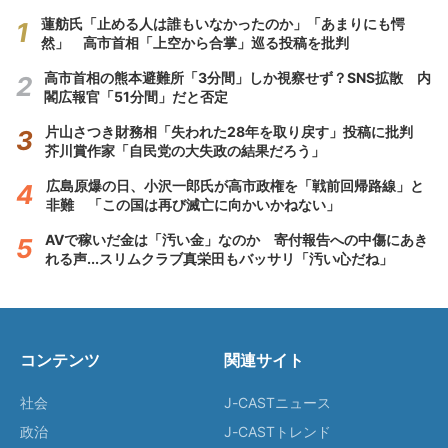
蓮舫氏「止める人は誰もいなかったのか」「あまりにも愕
然」 高市首相「上空から合掌」巡る投稿を批判
高市首相の熊本避難所「3分間」しか視察せず？SNS拡散 内
閣広報官「51分間」だと否定
片山さつき財務相「失われた28年を取り戻す」投稿に批判
芥川賞作家「自民党の大失政の結果だろう」
広島原爆の日、小沢一郎氏が高市政権を「戦前回帰路線」と
非難 「この国は再び滅亡に向かいかねない」
AVで稼いだ金は「汚い金」なのか 寄付報告への中傷にあき
れる声...スリムクラブ真栄田もバッサリ「汚い心だね」
コンテンツ
関連サイト
社会
J-CASTニュース
政治
J-CASTトレンド