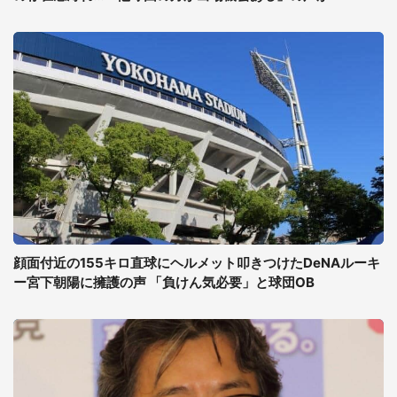
顔面付近の155キロ直球にヘルメット叩きつけたDeNAルーキ
ー宮下朝陽に擁護の声 「負けん気必要」と球団OB