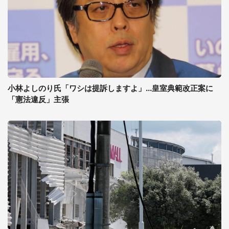
小林よしのり氏「ワシは提訴しますよ」...皇室典範改正案に
「憲法違反」主張