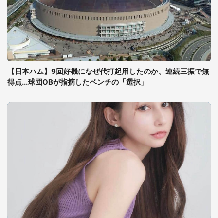
【日本ハム】9回好機になぜ代打起用したのか、連続三振で無
得点...球団OBが指摘したベンチの「選択」