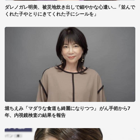
ダレノガレ明美、被災地炊き出しで細やかな心遣い...「並んで
くれた子やとりにきてくれた子にシールを」
堀ちえみ「マダラな食道も綺麗になりつつ」 がん手術から7
年、内視鏡検査の結果を報告