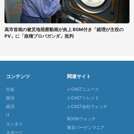
高市首相の被災地視察動画が炎上 BGM付き「総理が主役の
PV」に「政権プロパガンダ」批判
コンテンツ
関連サイト
社会
J-CASTニュース
政治
J-CASTトレンド
経済
J-CAST会社ウォッチ
IT
BOOKウォッチ
エンタメ
東京バーゲンマニア
スポーツ