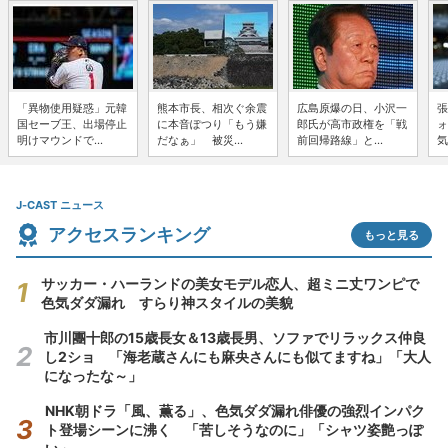
「異物使用疑惑」元韓
熊本市長、相次ぐ余震
広島原爆の日、小沢一
張
国セーブ王、出場停止
に本音ぽつり「もう嫌
郎氏が高市政権を「戦
ォ
明けマウンドで...
だなぁ」 被災...
前回帰路線」と...
気
J-CAST ニュース
アクセスランキング
もっと見る
サッカー・ハーランドの美女モデル恋人、超ミニ丈ワンピで
色気ダダ漏れ すらり神スタイルの美貌
市川團十郎の15歳長女＆13歳長男、ソファでリラックス仲良
し2ショ 「海老蔵さんにも麻央さんにも似てますね」「大人
になったな～」
NHK朝ドラ「風、薫る」、色気ダダ漏れ俳優の強烈インパク
ト登場シーンに沸く 「苦しそうなのに」「シャツ姿艶っぽ