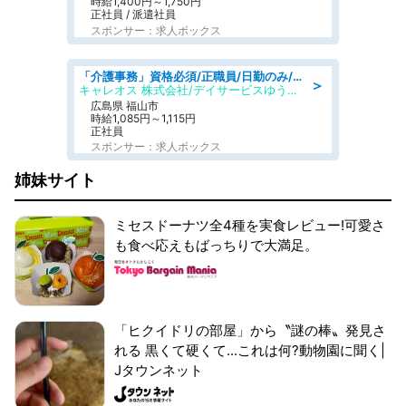
時給1,400円～1,750円
正社員 / 派遣社員
スポンサー：求人ボックス
「介護事務」資格必須/正職員/日勤のみ/デイサービス
＞
キャレオス 株式会社/デイサービスゆうゆう南本庄
広島県 福山市
時給1,085円～1,115円
正社員
スポンサー：求人ボックス
姉妹サイト
ミセスドーナツ全4種を実食レビュー!可愛さ
も食べ応えもばっちりで大満足。
「ヒクイドリの部屋」から〝謎の棒〟発見さ
れる 黒くて硬くて...これは何?動物園に聞く|
Jタウンネット