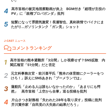
い」
高市首相の被災地視察動画が炎上 BGM付き「総理が主役の
PV」に「政権プロパガンダ」批判
短髪になって雰囲気激変！長瀬智也、真剣表情でバイクにま
たがり...ガソリンタンク「ガン見」ショット
J-CAST ニュース
コメントランキング
高市首相の熊本避難所「3分間」しか視察せず？SNS拡散 内
閣広報官「51分間」だと否定
元文科事務次官・前川喜平氏「熊本の体育館にクーラーをつ
けろ！」訴えにSNSあきれ「ブーメランでは」
蓮舫氏「止める人は誰もいなかったのか」「あまりにも愕
然」 高市首相「上空から合掌」巡る投稿を批判
片山さつき財務相「失われた28年を取り戻す」投稿に批判
芥川賞作家「自民党の大失政の結果だろう」