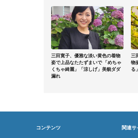
三田寛子、優雅な淡い黄色の着物
三
姿で上品なたたずまいで 「めちゃ
物
くちゃ綺麗」「涼しげ」美貌ダダ
る
漏れ
コンテンツ
関連サ