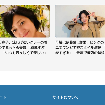
田寛子、涼しげ淡いグレーの着
母親は伊藤蘭...趣里、ピンクの
姿で変わらぬ美貌 「綺麗すぎ
ニ丈ワンピで神スタイル炸裂 
」「いつも若々しくて美しい」
愛すぎる」「最高で最強の母娘
イト
サイトについて