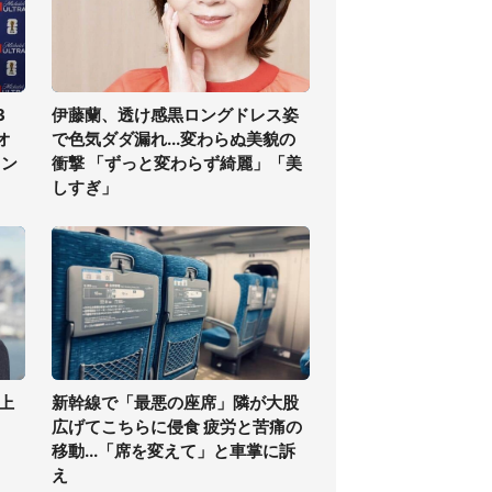
3
伊藤蘭、透け感黒ロングドレス姿
オ
で色気ダダ漏れ...変わらぬ美貌の
ラン
衝撃 「ずっと変わらず綺麗」「美
しすぎ」
上
新幹線で「最悪の座席」隣が大股
広げてこちらに侵食 疲労と苦痛の
移動...「席を変えて」と車掌に訴
え