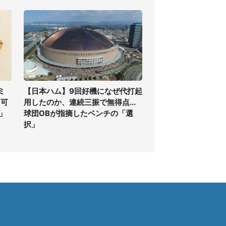
ミ
【日本ハム】9回好機になぜ代打起
「可
用したのか、連続三振で無得点...
」
球団OBが指摘したベンチの「選
択」