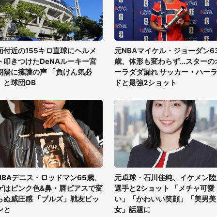
面付近の155キロ直球にヘルメ
元NBAマイケル・ジョーダン6
ト叩きつけたDeNAルーキー宮
歳、体形も変わらず...スターの
朝陽に擁護の声 「負けん気必
ーラダダ漏れ サッカー・ハー
」と球団OB
ドと最強2ショット
NBAデニス・ロッドマン65歳、
元卓球・石川佳純、イケメン陸
ゲはピンク色&鼻・唇ピアスで変
選手と2ショット 「メチャ可愛
らぬ威圧感 「ブルズ」戦友ピッ
い」「かわいい笑顔」「美男美
ンと
女」話題に