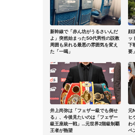
新幹線で「赤ん坊がうるさいんだ
顔
よ」突然始まった50代男性の説教
ッ
周囲も呆れる最悪の雰囲気を変え
下
た「一喝」
要
井上尚弥は「フェザー級でも倒せ
元
る」、今後見たいのは「フェザー
ヒ
級王座統一戦」...元世界2階級制覇
わ
王者が熱望
ペ