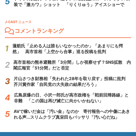
装で「激カワ」ショット 「りくりゅう」アイスショーで
J-CAST ニュース
コメントランキング
蓮舫氏「止める人は誰もいなかったのか」「あまりにも愕
然」 高市首相「上空から合掌」巡る投稿を批判
高市首相の熊本避難所「3分間」しか視察せず？SNS拡散 内
閣広報官「51分間」だと否定
片山さつき財務相「失われた28年を取り戻す」投稿に批判
芥川賞作家「自民党の大失政の結果だろう」
広島原爆の日、小沢一郎氏が高市政権を「戦前回帰路線」と
非難 「この国は再び滅亡に向かいかねない」
AVで稼いだ金は「汚い金」なのか 寄付報告への中傷にあき
れる声...スリムクラブ真栄田もバッサリ「汚い心だね」