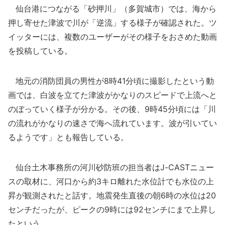
仙台港につながる「砂押川」（多賀城市）では、海から
押し寄せた津波で川が「逆流」する様子が確認された。ツ
イッターには、複数のユーザーがその様子をおさめた動画
を投稿している。
地元の消防団員の男性が8時41分頃に撮影したという動
画では、白波を立てた津波がかなりのスピードで上流へと
のぼっていく様子が分かる。その後、9時45分頃には「川
の流れがかなりの速さで海へ流れています。波が引いてい
るようです」とも報告している。
仙台土木事務所の河川砂防班の担当者はJ-CASTニュー
スの取材に、河口から約3キロ離れた水位計でも水位の上
昇が観測されたと話す。地震発生直後の朝6時の水位は20
センチだったが、ピークの9時には92センチにまで上昇し
たという。