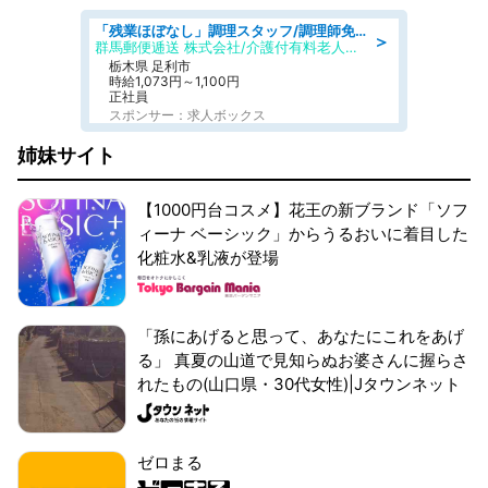
「残業ほぼなし」調理スタッフ/調理師免許必須/正職員/日勤のみ/介護付き有料老人ホーム/社会保障完備
＞
群馬郵便逓送 株式会社/介護付有料老人ホーム ふる里
栃木県 足利市
時給1,073円～1,100円
正社員
スポンサー：求人ボックス
姉妹サイト
【1000円台コスメ】花王の新ブランド「ソフ
ィーナ ベーシック」からうるおいに着目した
化粧水&乳液が登場
「孫にあげると思って、あなたにこれをあげ
る」 真夏の山道で見知らぬお婆さんに握らさ
れたもの(山口県・30代女性)|Jタウンネット
ゼロまる