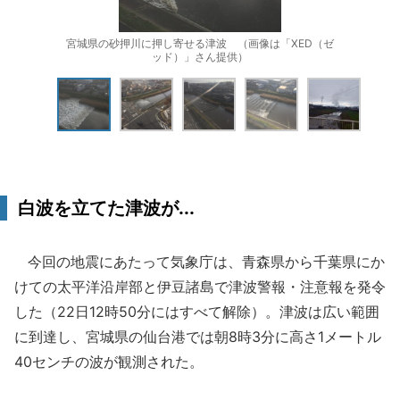
宮城県の砂押川に押し寄せる津波 （画像は「XED（ゼ
ッド）」さん提供）
白波を立てた津波が...
今回の地震にあたって気象庁は、青森県から千葉県にか
けての太平洋沿岸部と伊豆諸島で津波警報・注意報を発令
した（22日12時50分にはすべて解除）。津波は広い範囲
に到達し、宮城県の仙台港では朝8時3分に高さ1メートル
40センチの波が観測された。