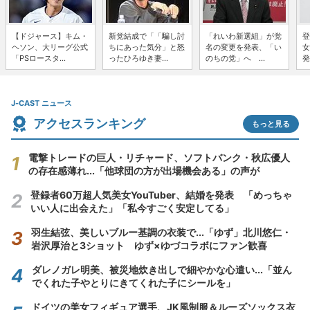
【ドジャース】キム・
新党結成で「「騙し討
「れいわ新選組」が党
登
ヘソン、大リーグ公式
ちにあった気分」と怒
名の変更を発表、「い
女
「PSロースタ...
ったひろゆき妻...
のちの党」へ ...
発
J-CAST ニュース
アクセスランキング
もっと見る
電撃トレードの巨人・リチャード、ソフトバンク・秋広優人
の存在感薄れ...「他球団の方が出場機会ある」の声が
登録者60万超人気美女YouTuber、結婚を発表 「めっちゃ
いい人に出会えた」「私今すごく安定してる」
羽生結弦、美しいブルー基調の衣装で...「ゆず」北川悠仁・
岩沢厚治と3ショット ゆず×ゆづコラボにファン歓喜
ダレノガレ明美、被災地炊き出しで細やかな心遣い...「並ん
でくれた子やとりにきてくれた子にシールを」
ドイツの美女フィギュア選手、JK風制服＆ルーズソックス衣