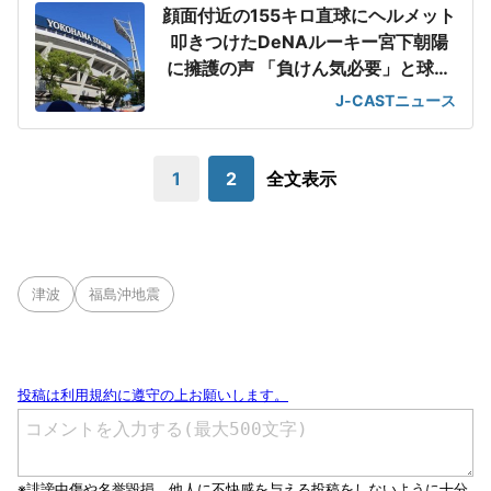
顔面付近の155キロ直球にヘルメット
叩きつけたDeNAルーキー宮下朝陽
に擁護の声 「負けん気必要」と球団
OB
J-CASTニュース
1
2
全文表示
津波
福島沖地震