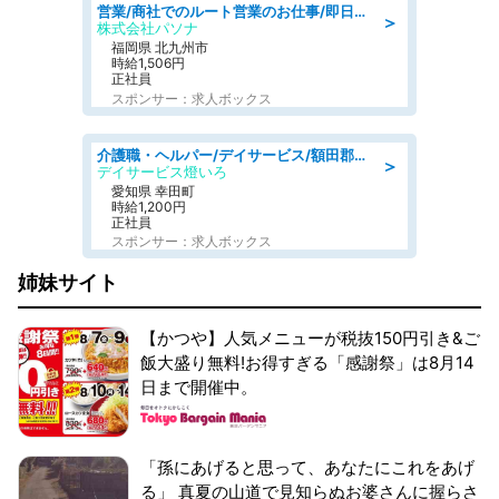
営業/商社でのルート営業のお仕事/即日勤務可/車通勤可/営業
＞
株式会社パソナ
福岡県 北九州市
時給1,506円
正社員
スポンサー：求人ボックス
介護職・ヘルパー/デイサービス/額田郡幸田町/JR東海道本線 幸田/愛知県
＞
デイサービス燈いろ
愛知県 幸田町
時給1,200円
正社員
スポンサー：求人ボックス
姉妹サイト
【かつや】人気メニューが税抜150円引き&ご
飯大盛り無料!お得すぎる「感謝祭」は8月14
日まで開催中。
「孫にあげると思って、あなたにこれをあげ
る」 真夏の山道で見知らぬお婆さんに握らさ