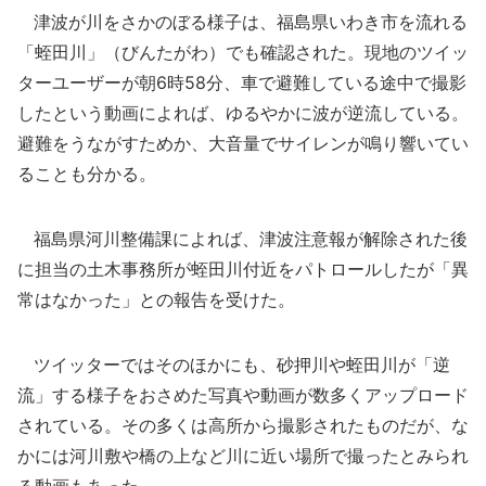
津波が川をさかのぼる様子は、福島県いわき市を流れる
「蛭田川」（びんたがわ）でも確認された。現地のツイッ
ターユーザーが朝6時58分、車で避難している途中で撮影
したという動画によれば、ゆるやかに波が逆流している。
避難をうながすためか、大音量でサイレンが鳴り響いてい
ることも分かる。
福島県河川整備課によれば、津波注意報が解除された後
に担当の土木事務所が蛭田川付近をパトロールしたが「異
常はなかった」との報告を受けた。
ツイッターではそのほかにも、砂押川や蛭田川が「逆
流」する様子をおさめた写真や動画が数多くアップロード
されている。その多くは高所から撮影されたものだが、な
かには河川敷や橋の上など川に近い場所で撮ったとみられ