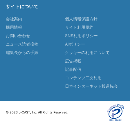
サイトについて
会社案内
個人情報保護方針
採用情報
サイト利用規約
お問い合わせ
SNS利用ポリシー
ニュース読者投稿
AIポリシー
編集長からの手紙
クッキーの利用について
広告掲載
記事配信
コンテンツ二次利用
日本インターネット報道協会
© 2026 J-CAST, Inc. All Rights Reserved.