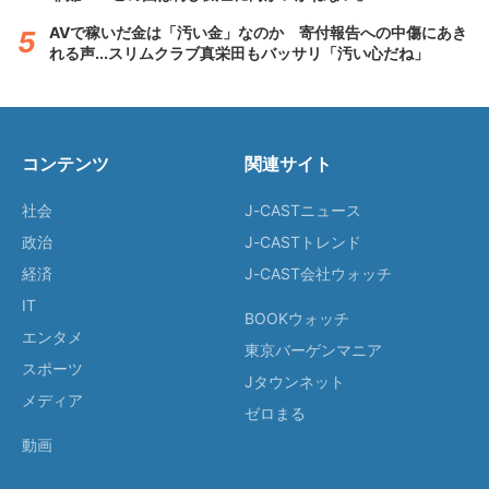
AVで稼いだ金は「汚い金」なのか 寄付報告への中傷にあき
れる声...スリムクラブ真栄田もバッサリ「汚い心だね」
コンテンツ
関連サイト
社会
J-CASTニュース
政治
J-CASTトレンド
経済
J-CAST会社ウォッチ
IT
BOOKウォッチ
エンタメ
東京バーゲンマニア
スポーツ
Jタウンネット
メディア
ゼロまる
動画