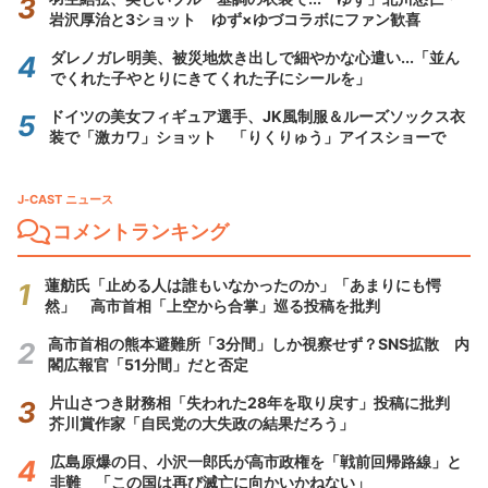
岩沢厚治と3ショット ゆず×ゆづコラボにファン歓喜
ダレノガレ明美、被災地炊き出しで細やかな心遣い...「並ん
でくれた子やとりにきてくれた子にシールを」
ドイツの美女フィギュア選手、JK風制服＆ルーズソックス衣
装で「激カワ」ショット 「りくりゅう」アイスショーで
J-CAST ニュース
コメントランキング
蓮舫氏「止める人は誰もいなかったのか」「あまりにも愕
然」 高市首相「上空から合掌」巡る投稿を批判
高市首相の熊本避難所「3分間」しか視察せず？SNS拡散 内
閣広報官「51分間」だと否定
片山さつき財務相「失われた28年を取り戻す」投稿に批判
芥川賞作家「自民党の大失政の結果だろう」
広島原爆の日、小沢一郎氏が高市政権を「戦前回帰路線」と
非難 「この国は再び滅亡に向かいかねない」