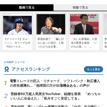
動画で見る
画像で見る
【ドジャース】キム・
新党結成で「「騙し討
「れいわ新選組」が党
登
ヘソン、大リーグ公式
ちにあった気分」と怒
名の変更を発表、「い
女
「PSロースタ...
ったひろゆき妻...
のちの党」へ ...
発
J-CAST ニュース
アクセスランキング
もっと見る
電撃トレードの巨人・リチャード、ソフトバンク・秋広優人
の存在感薄れ...「他球団の方が出場機会ある」の声が
登録者60万超人気美女YouTuber、結婚を発表 「めっちゃ
いい人に出会えた」「私今すごく安定してる」
羽生結弦、美しいブルー基調の衣装で...「ゆず」北川悠仁・