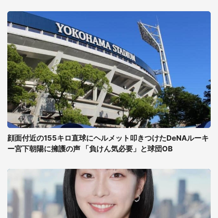
顔面付近の155キロ直球にヘルメット叩きつけたDeNAルーキ
ー宮下朝陽に擁護の声 「負けん気必要」と球団OB