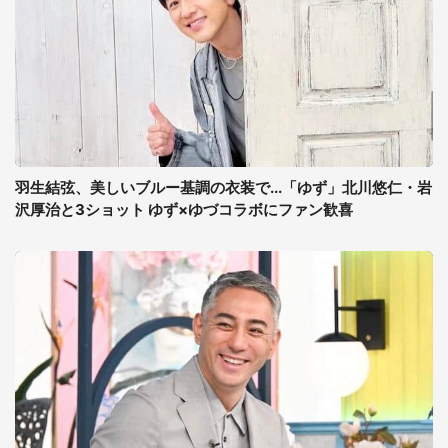
羽生結弦、美しいブルー基調の衣装で...「ゆず」北川悠仁・岩
沢厚治と3ショット ゆず×ゆづコラボにファン歓喜