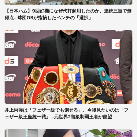
【日本ハム】9回好機になぜ代打起用したのか、連続三振で無
得点...球団OBが指摘したベンチの「選択」
井上尚弥は「フェザー級でも倒せる」、今後見たいのは「フ
ェザー級王座統一戦」...元世界2階級制覇王者が熱望