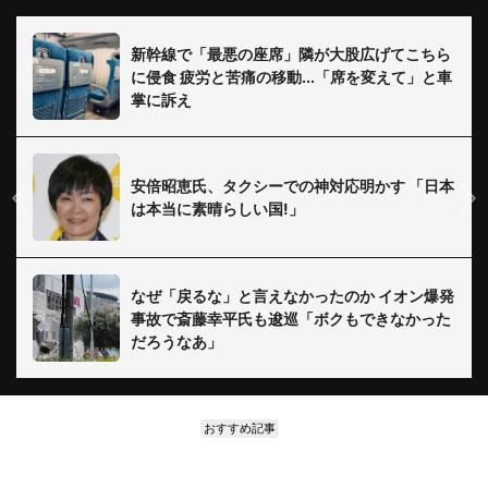
新幹線で「最悪の座席」隣が大股広げてこちら
に侵食 疲労と苦痛の移動...「席を変えて」と車
掌に訴え
安倍昭恵氏、タクシーでの神対応明かす 「日本
は本当に素晴らしい国!」
なぜ「戻るな」と言えなかったのか イオン爆発
事故で斎藤幸平氏も逡巡「ボクもできなかった
だろうなあ」
おすすめ記事