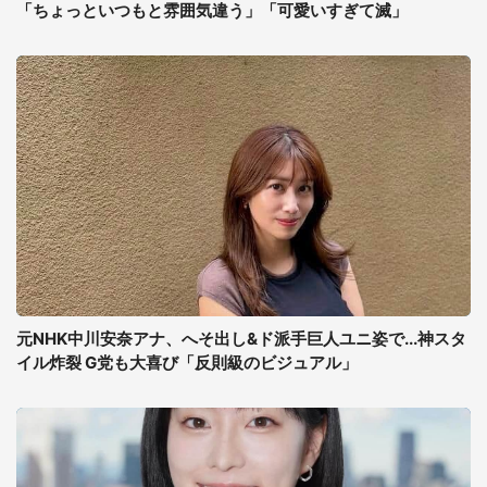
「ちょっといつもと雰囲気違う」「可愛いすぎて滅」
元NHK中川安奈アナ、へそ出し&ド派手巨人ユニ姿で...神スタ
イル炸裂 G党も大喜び「反則級のビジュアル」