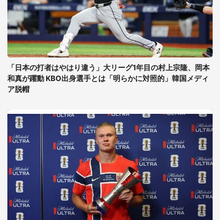
「日本の打者はやはり違う」大リーグ1年目の村上宗隆、岡本
和真が躍動 KBO出身選手とは「明らかに対照的」韓国メディ
ア脱帽