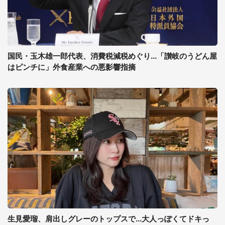
国民・玉木雄一郎代表、消費税減税めぐり...「讃岐のうどん屋
はピンチに」外食産業への悪影響指摘
生見愛瑠、肩出しグレーのトップスで...大人っぽくてドキっ