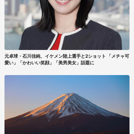
元卓球・石川佳純、イケメン陸上選手と2ショット 「メチャ可
愛い」「かわいい笑顔」「美男美女」話題に