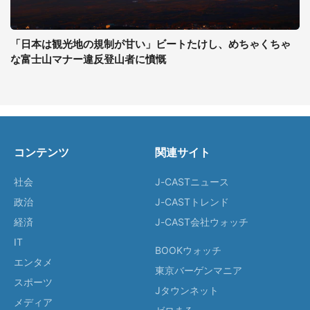
「日本は観光地の規制が甘い」ビートたけし、めちゃくちゃ
な富士山マナー違反登山者に憤慨
コンテンツ
関連サイト
社会
J-CASTニュース
政治
J-CASTトレンド
経済
J-CAST会社ウォッチ
IT
BOOKウォッチ
エンタメ
東京バーゲンマニア
スポーツ
Jタウンネット
メディア