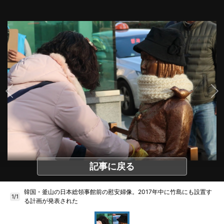
記事に戻る
韓国・釜山の日本総領事館前の慰安婦像。2017年中に竹島にも設置す
1/1
る計画が発表された