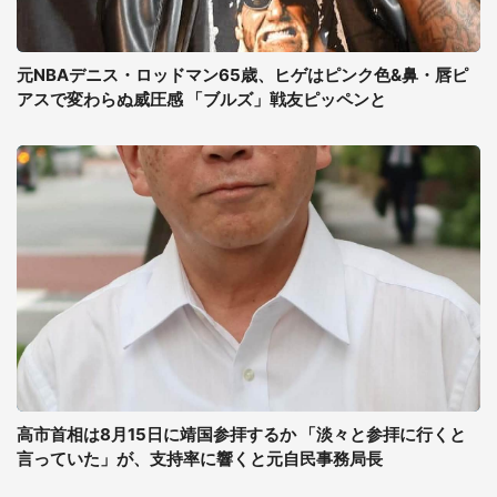
元NBAデニス・ロッドマン65歳、ヒゲはピンク色&鼻・唇ピ
アスで変わらぬ威圧感 「ブルズ」戦友ピッペンと
高市首相は8月15日に靖国参拝するか 「淡々と参拝に行くと
言っていた」が、支持率に響くと元自民事務局長