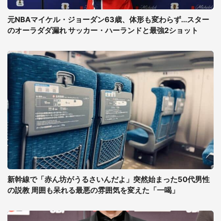
元NBAマイケル・ジョーダン63歳、体形も変わらず...スター
のオーラダダ漏れ サッカー・ハーランドと最強2ショット
新幹線で「赤ん坊がうるさいんだよ」突然始まった50代男性
の説教 周囲も呆れる最悪の雰囲気を変えた「一喝」