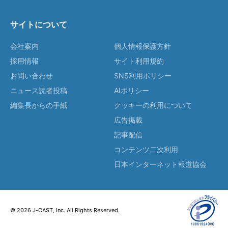
サイトについて
会社案内
個人情報保護方針
採用情報
サイト利用規約
お問い合わせ
SNS利用ポリシー
ニュース読者投稿
AIポリシー
編集長からの手紙
クッキーの利用について
広告掲載
記事配信
コンテンツ二次利用
日本インターネット報道協会
© 2026 J-CAST, Inc. All Rights Reserved.