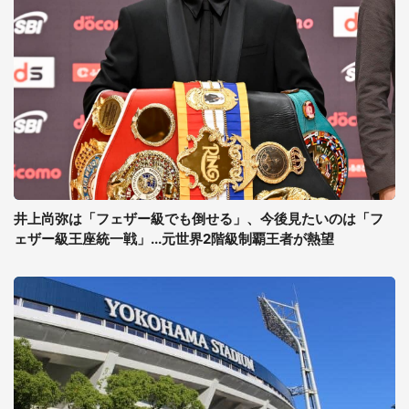
井上尚弥は「フェザー級でも倒せる」、今後見たいのは「フ
ェザー級王座統一戦」...元世界2階級制覇王者が熱望