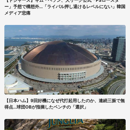
【ドジャース】キム・ヘソン、大リーグ公式「PSロースタ
ー」予想で構想外...「ライバル押し退けるレベルにない」韓国
メディア悲痛
【日本ハム】9回好機になぜ代打起用したのか、連続三振で無
得点...球団OBが指摘したベンチの「選択」