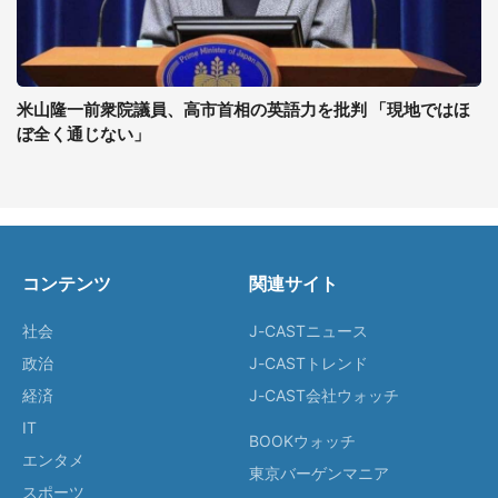
米山隆一前衆院議員、高市首相の英語力を批判 「現地ではほ
ぼ全く通じない」
コンテンツ
関連サイト
社会
J-CASTニュース
政治
J-CASTトレンド
経済
J-CAST会社ウォッチ
IT
BOOKウォッチ
エンタメ
東京バーゲンマニア
スポーツ