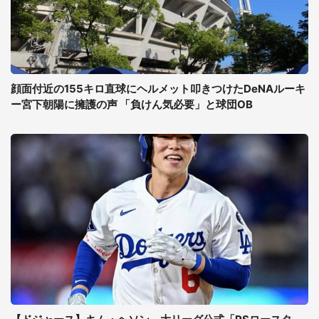
顔面付近の155キロ直球にヘルメット叩きつけたDeNAルーキ
ー宮下朝陽に擁護の声 「負けん気必要」と球団OB