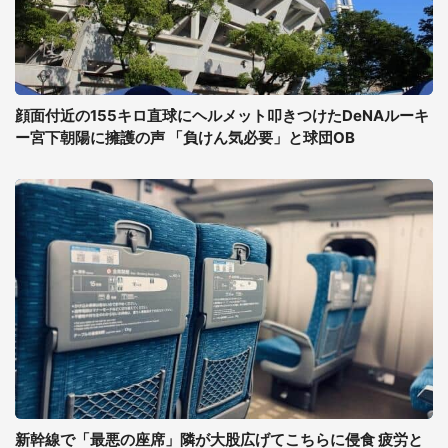
顔面付近の155キロ直球にヘルメット叩きつけたDeNAルーキ
ー宮下朝陽に擁護の声 「負けん気必要」と球団OB
新幹線で「最悪の座席」隣が大股広げてこちらに侵食 疲労と