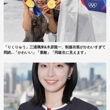
「りくりゅう」三浦璃来&木原龍一、制服衣装がかわいすぎて
悶絶...「かわいい」「素敵」「同級生に見えます」