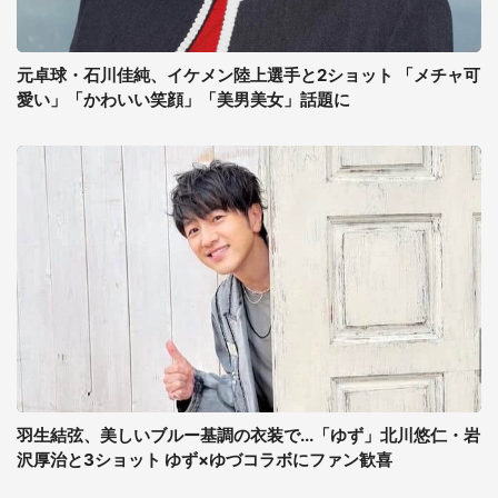
元卓球・石川佳純、イケメン陸上選手と2ショット 「メチャ可
愛い」「かわいい笑顔」「美男美女」話題に
羽生結弦、美しいブルー基調の衣装で...「ゆず」北川悠仁・岩
沢厚治と3ショット ゆず×ゆづコラボにファン歓喜