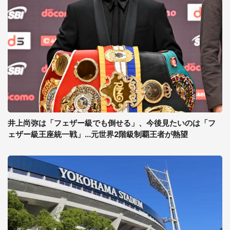
井上尚弥は「フェザー級でも倒せる」、今後見たいのは「フ
ェザー級王座統一戦」...元世界2階級制覇王者が熱望