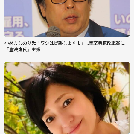
小林よしのり氏「ワシは提訴しますよ」...皇室典範改正案に
「憲法違反」主張