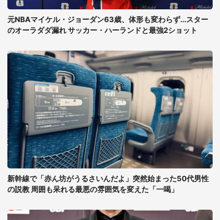
元NBAマイケル・ジョーダン63歳、体形も変わらず...スター
のオーラダダ漏れ サッカー・ハーランドと最強2ショット
新幹線で「赤ん坊がうるさいんだよ」突然始まった50代男性
の説教 周囲も呆れる最悪の雰囲気を変えた「一喝」