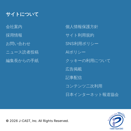
サイトについて
会社案内
個人情報保護方針
採用情報
サイト利用規約
お問い合わせ
SNS利用ポリシー
ニュース読者投稿
AIポリシー
編集長からの手紙
クッキーの利用について
広告掲載
記事配信
コンテンツ二次利用
日本インターネット報道協会
© 2026 J-CAST, Inc. All Rights Reserved.