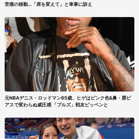
苦痛の移動...「席を変えて」と車掌に訴え
元NBAデニス・ロッドマン65歳、ヒゲはピンク色&鼻・唇ピ
アスで変わらぬ威圧感 「ブルズ」戦友ピッペンと