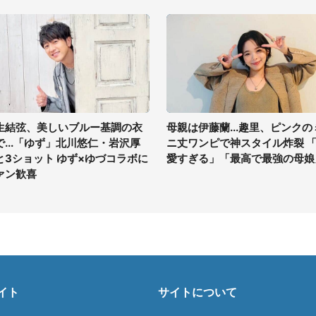
生結弦、美しいブルー基調の衣
母親は伊藤蘭...趣里、ピンクの
で...「ゆず」北川悠仁・岩沢厚
ニ丈ワンピで神スタイル炸裂 
と3ショット ゆず×ゆづコラボに
愛すぎる」「最高で最強の母娘
ァン歓喜
イト
サイトについて