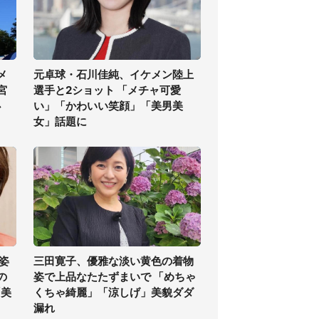
メ
元卓球・石川佳純、イケメン陸上
宮
選手と2ショット 「メチャ可愛
必
い」「かわいい笑顔」「美男美
女」話題に
姿
三田寛子、優雅な淡い黄色の着物
の
姿で上品なたたずまいで 「めちゃ
「美
くちゃ綺麗」「涼しげ」美貌ダダ
漏れ