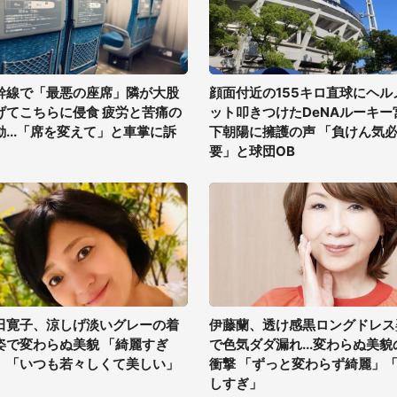
幹線で「最悪の座席」隣が大股
顔面付近の155キロ直球にヘル
げてこちらに侵食 疲労と苦痛の
ット叩きつけたDeNAルーキー
動...「席を変えて」と車掌に訴
下朝陽に擁護の声 「負けん気
要」と球団OB
田寛子、涼しげ淡いグレーの着
伊藤蘭、透け感黒ロングドレス
姿で変わらぬ美貌 「綺麗すぎ
で色気ダダ漏れ...変わらぬ美貌
」「いつも若々しくて美しい」
衝撃 「ずっと変わらず綺麗」
しすぎ」