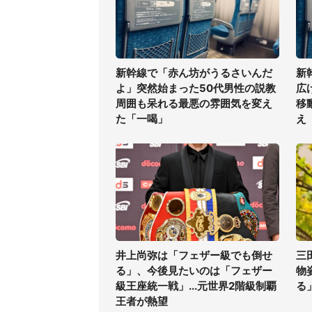
新幹線で「赤ん坊がうるさいんだ
新
よ」突然始まった50代男性の説教
広
周囲も呆れる最悪の雰囲気を変え
移
た「一喝」
え
井上尚弥は「フェザー級でも倒せ
三
る」、今後見たいのは「フェザー
物
級王座統一戦」...元世界2階級制覇
る
王者が熱望