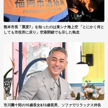
熊本市長「震度7」を知ったのは東シナ海上空 「とにかく何と
しても市役所に戻り」空港閉鎖でも示した執念
市川團十郎の15歳長女&13歳長男、ソファでリラックス仲良