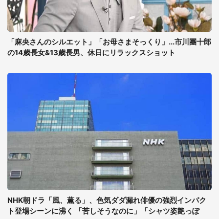
「麻央さんのシルエット」「お母さまそっくり」...市川團十郎
の14歳長女&13歳長男、休日にリラックスショット
NHK朝ドラ「風、薫る」、色気ダダ漏れ俳優の強烈インパク
ト登場シーンに沸く 「苦しそうなのに」「シャツ姿艶っぽ