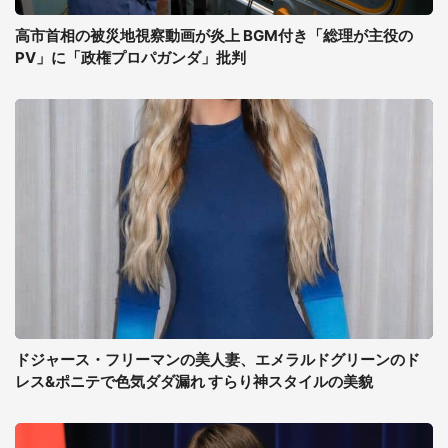
高市首相の被災地視察動画が炎上 BGM付き「総理が主役の
PV」に「政権プロパガンダ」批判
ドジャース・フリーマンの美人妻、エメラルドグリーンのド
レス&ポニテで色気ダダ漏れ すらり神スタイルの美貌