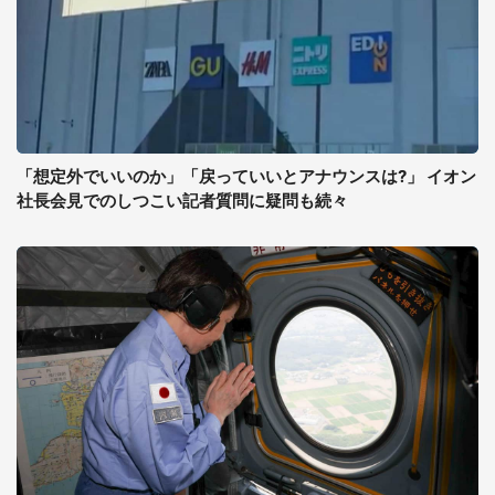
「想定外でいいのか」「戻っていいとアナウンスは?」 イオン
社長会見でのしつこい記者質問に疑問も続々