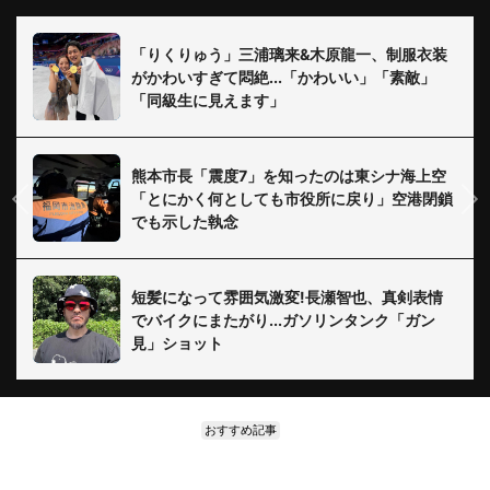
「りくりゅう」三浦璃来&木原龍一、制服衣装
がかわいすぎて悶絶...「かわいい」「素敵」
「同級生に見えます」
熊本市長「震度7」を知ったのは東シナ海上空
「とにかく何としても市役所に戻り」空港閉鎖
でも示した執念
短髪になって雰囲気激変!長瀬智也、真剣表情
でバイクにまたがり...ガソリンタンク「ガン
見」ショット
おすすめ記事