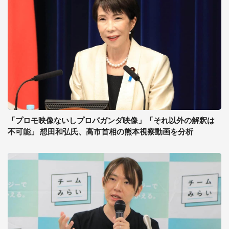
「プロモ映像ないしプロパガンダ映像」「それ以外の解釈は
不可能」 想田和弘氏、高市首相の熊本視察動画を分析