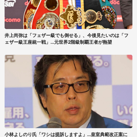
井上尚弥は「フェザー級でも倒せる」、今後見たいのは「フ
ェザー級王座統一戦」...元世界2階級制覇王者が熱望
小林よしのり氏「ワシは提訴しますよ」...皇室典範改正案に