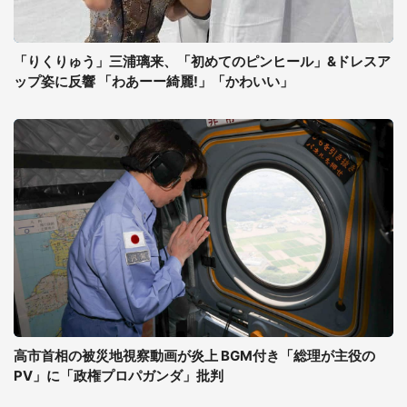
「りくりゅう」三浦璃来、「初めてのピンヒール」&ドレスア
ップ姿に反響 「わあーー綺麗!」「かわいい」
高市首相の被災地視察動画が炎上 BGM付き「総理が主役の
PV」に「政権プロパガンダ」批判