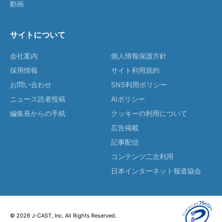
動画
サイトについて
会社案内
個人情報保護方針
採用情報
サイト利用規約
お問い合わせ
SNS利用ポリシー
ニュース読者投稿
AIポリシー
編集長からの手紙
クッキーの利用について
広告掲載
記事配信
コンテンツ二次利用
日本インターネット報道協会
© 2026 J-CAST, Inc. All Rights Reserved.