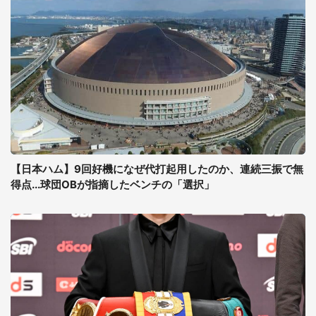
【日本ハム】9回好機になぜ代打起用したのか、連続三振で無
得点...球団OBが指摘したベンチの「選択」