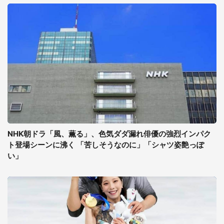
NHK朝ドラ「風、薫る」、色気ダダ漏れ俳優の強烈インパク
ト登場シーンに沸く 「苦しそうなのに」「シャツ姿艶っぽ
い」