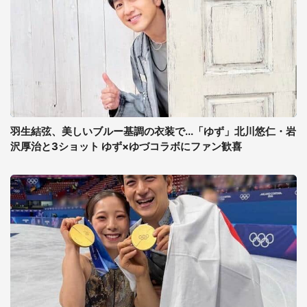
羽生結弦、美しいブルー基調の衣装で...「ゆず」北川悠仁・岩
沢厚治と3ショット ゆず×ゆづコラボにファン歓喜