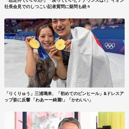
「想定外でいいのか」「戻っていいとアナウンスは?」 イオン
社長会見でのしつこい記者質問に疑問も続々
「りくりゅう」三浦璃来、「初めてのピンヒール」&ドレスア
ップ姿に反響 「わあーー綺麗!」「かわいい」