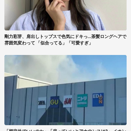
剛力彩芽、肩出しトップスで色気にドキっ...茶髪ロングヘアで
雰囲気変わって 「似合ってる」「可愛すぎ」