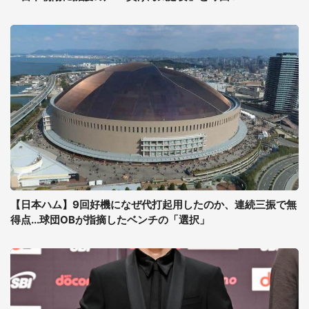
【日本ハム】9回好機になぜ代打起用したのか、連続三振で無
得点...球団OBが指摘したベンチの「選択」