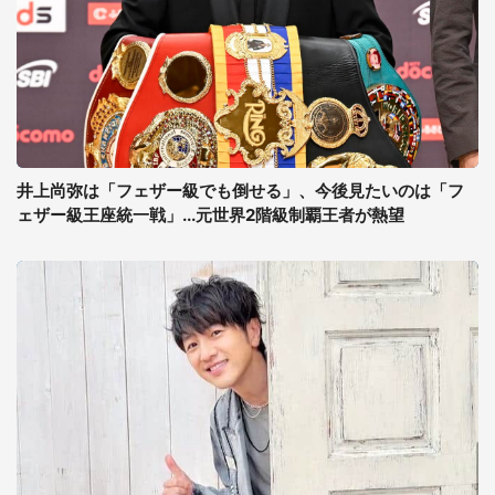
井上尚弥は「フェザー級でも倒せる」、今後見たいのは「フ
ェザー級王座統一戦」...元世界2階級制覇王者が熱望