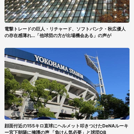
電撃トレードの巨人・リチャード、ソフトバンク・秋広優人
の存在感薄れ...「他球団の方が出場機会ある」の声が
顔面付近の155キロ直球にヘルメット叩きつけたDeNAルーキ
ー宮下朝陽に擁護の声 「負けん気必要」と球団OB