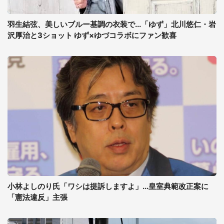
羽生結弦、美しいブルー基調の衣装で...「ゆず」北川悠仁・岩
沢厚治と3ショット ゆず×ゆづコラボにファン歓喜
小林よしのり氏「ワシは提訴しますよ」...皇室典範改正案に
「憲法違反」主張