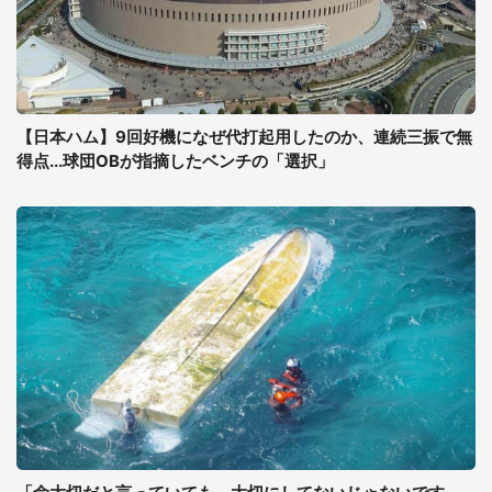
【日本ハム】9回好機になぜ代打起用したのか、連続三振で無
得点...球団OBが指摘したベンチの「選択」