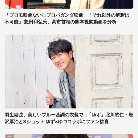
「プロモ映像ないしプロパガンダ映像」「それ以外の解釈は
不可能」 想田和弘氏、高市首相の熊本視察動画を分析
羽生結弦、美しいブルー基調の衣装で...「ゆず」北川悠仁・岩
沢厚治と3ショット ゆず×ゆづコラボにファン歓喜