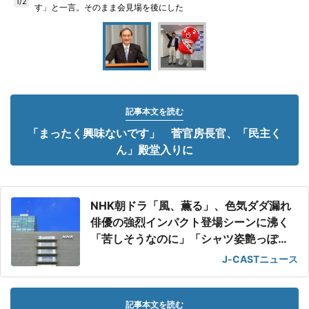
1/2
す」と一言。そのまま会見場を後にした
記事本文を読む
「まったく興味ないです」 菅官房長官、「民主く
ん」殿堂入りに
NHK朝ドラ「風、薫る」、色気ダダ漏れ
俳優の強烈インパクト登場シーンに沸く
「苦しそうなのに」「シャツ姿艶っぽ
い」
J-CASTニュース
記事本文を読む