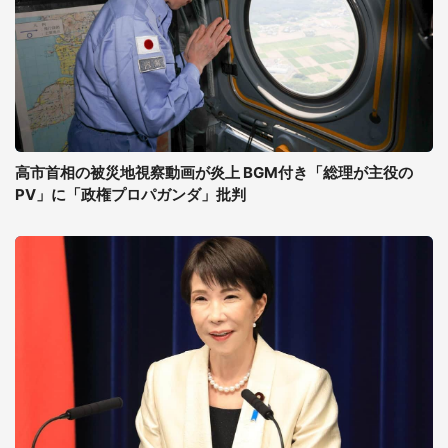
高市首相の被災地視察動画が炎上 BGM付き「総理が主役の
PV」に「政権プロパガンダ」批判