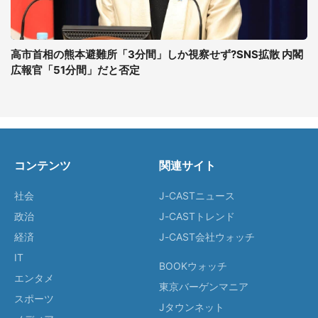
高市首相の熊本避難所「3分間」しか視察せず?SNS拡散 内閣
広報官「51分間」だと否定
コンテンツ
関連サイト
社会
J-CASTニュース
政治
J-CASTトレンド
経済
J-CAST会社ウォッチ
IT
BOOKウォッチ
エンタメ
東京バーゲンマニア
スポーツ
Jタウンネット