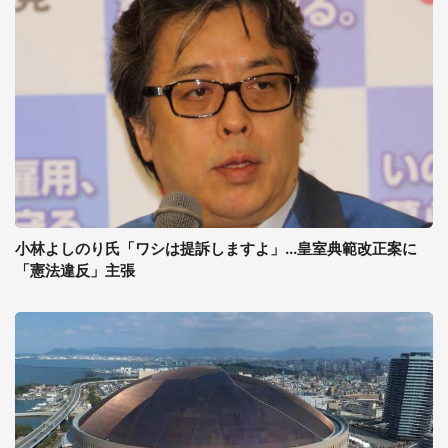
小林よしのり氏「ワシは提訴しますよ」...皇室典範改正案に
「憲法違反」主張