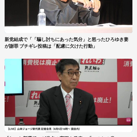
新党結成で「「騙し討ちにあった気分」と怒ったひろゆき妻
が謝罪 ブチギレ投稿は「配慮に欠けた行動」