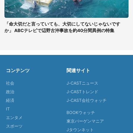
「命大切だと言っていても、大切にしてないじゃないです
か」 ABCテレビで辺野古沖事故を約40分間異例の特集
コンテンツ
関連サイト
社会
J-CASTニュース
政治
J-CASTトレンド
経済
J-CAST会社ウォッチ
IT
BOOKウォッチ
エンタメ
東京バーゲンマニア
スポーツ
Jタウンネット