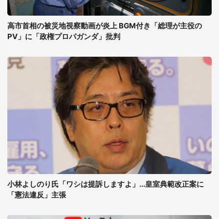
高市首相の被災地視察動画が炎上 BGM付き「総理が主役の
PV」に「政権プロパガンダ」批判
小林よしのり氏「ワシは提訴しますよ」...皇室典範改正案に
「憲法違反」主張