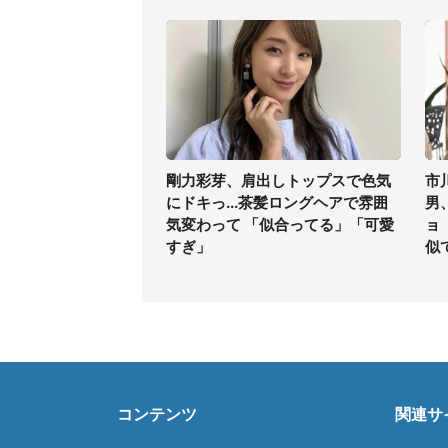
剛力彩芽、肩出しトップスで色気
市
にドキっ...茶髪ロングヘアで雰囲
男
気変わって 「似合ってる」「可愛
ョ
すぎ」
似
コンテンツ
関連サ