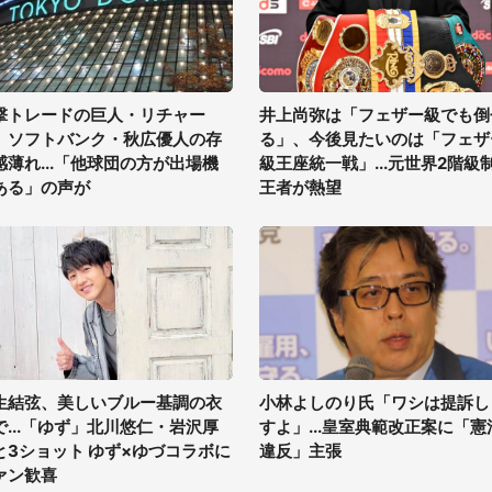
撃トレードの巨人・リチャー
井上尚弥は「フェザー級でも倒
、ソフトバンク・秋広優人の存
る」、今後見たいのは「フェザ
感薄れ...「他球団の方が出場機
級王座統一戦」...元世界2階級
ある」の声が
王者が熱望
生結弦、美しいブルー基調の衣
小林よしのり氏「ワシは提訴し
で...「ゆず」北川悠仁・岩沢厚
すよ」...皇室典範改正案に「憲
と3ショット ゆず×ゆづコラボに
違反」主張
ァン歓喜