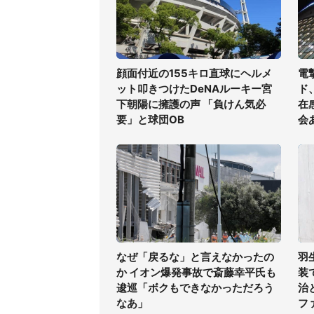
顔面付近の155キロ直球にヘルメ
電
ット叩きつけたDeNAルーキー宮
ド
下朝陽に擁護の声 「負けん気必
在
要」と球団OB
会
なぜ「戻るな」と言えなかったの
羽
か イオン爆発事故で斎藤幸平氏も
装
逡巡「ボクもできなかっただろう
治
なあ」
フ