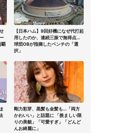
せ
【日本ハム】9回好機になぜ代打起
ー
用したのか、連続三振で無得点...
制覇
球団OBが指摘したベンチの「選
択」
ま
剛力彩芽、黒髪も金髪も...「両方
法
かわいい」と話題に 「羨ましい限
りの美貌」「可愛すぎ」「どんど
んお綺麗に」