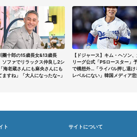
川團十郎の15歳長女&13歳長
【ドジャース】キム・ヘソン、
、ソファでリラックス仲良し2シ
リーグ公式「PSロースター」
 「海老蔵さんにも麻央さんにも
で構想外...「ライバル押し退け
てますね」「大人になったな~」
レベルにない」韓国メディア悲
イト
サイトについて