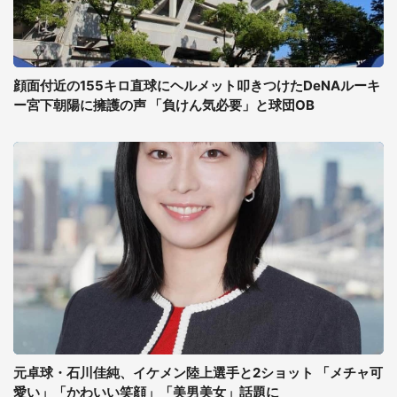
顔面付近の155キロ直球にヘルメット叩きつけたDeNAルーキ
ー宮下朝陽に擁護の声 「負けん気必要」と球団OB
元卓球・石川佳純、イケメン陸上選手と2ショット 「メチャ可
愛い」「かわいい笑顔」「美男美女」話題に