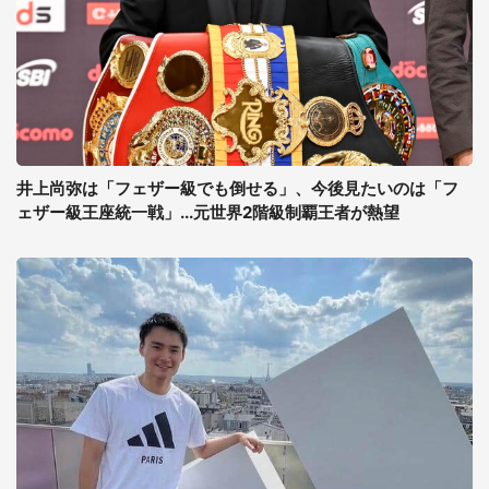
井上尚弥は「フェザー級でも倒せる」、今後見たいのは「フ
ェザー級王座統一戦」...元世界2階級制覇王者が熱望