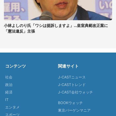
小林よしのり氏「ワシは提訴しますよ」...皇室典範改正案に
「憲法違反」主張
コンテンツ
関連サイト
社会
J-CASTニュース
政治
J-CASTトレンド
経済
J-CAST会社ウォッチ
IT
BOOKウォッチ
エンタメ
東京バーゲンマニア
スポーツ