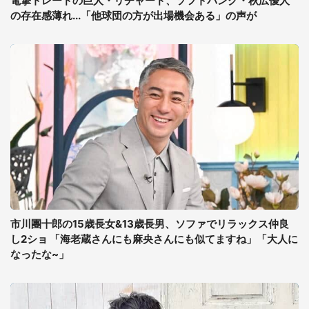
電撃トレードの巨人・リチャード、ソフトバンク・秋広優人
の存在感薄れ...「他球団の方が出場機会ある」の声が
市川團十郎の15歳長女&13歳長男、ソファでリラックス仲良
し2ショ 「海老蔵さんにも麻央さんにも似てますね」「大人に
なったな~」