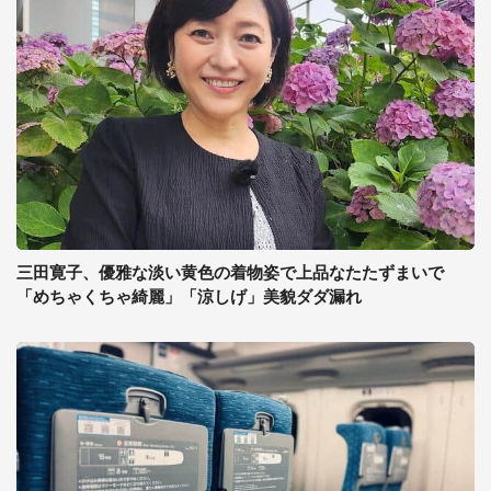
三田寛子、優雅な淡い黄色の着物姿で上品なたたずまいで
「めちゃくちゃ綺麗」「涼しげ」美貌ダダ漏れ