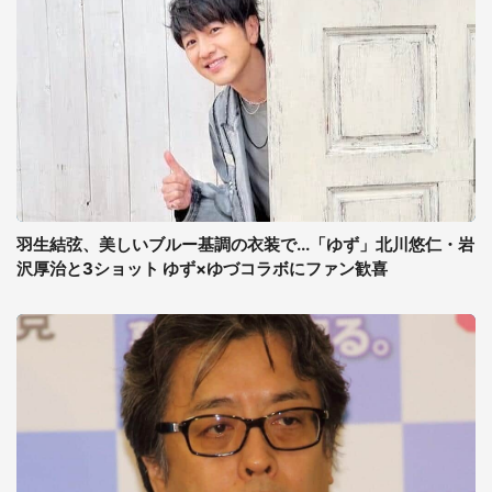
羽生結弦、美しいブルー基調の衣装で...「ゆず」北川悠仁・岩
沢厚治と3ショット ゆず×ゆづコラボにファン歓喜