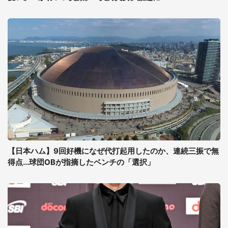
【日本ハム】9回好機になぜ代打起用したのか、連続三振で無
得点...球団OBが指摘したベンチの「選択」