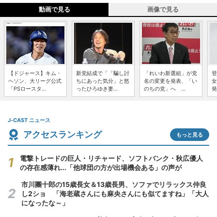
動画で見る
画像で見る
【ドジャース】キム・
新党結成で「「騙し討
「れいわ新選組」が党
登
ヘソン、大リーグ公式
ちにあった気分」と怒
名の変更を発表、「い
女
「PSロースタ...
ったひろゆき妻...
のちの党」へ ...
発
J-CAST ニュース
アクセスランキング
もっと見る
電撃トレードの巨人・リチャード、ソフトバンク・秋広優人
の存在感薄れ...「他球団の方が出場機会ある」の声が
市川團十郎の15歳長女＆13歳長男、ソファでリラックス仲良
し2ショ 「海老蔵さんにも麻央さんにも似てますね」「大人
になったな～」