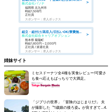
＞
株式会社パソナ
福岡県 北九州市
時給1,506円
正社員
スポンサー：求人ボックス
組立・組付け/高収入/日払いOK/寮費無料/交替制/20・30・40代活躍中
＞
株式会社綜合キャリアオプション
熊本県 菊陽町
時給1,600円～2,000円
正社員 / 派遣社員
スポンサー：求人ボックス
姉妹サイト
ミセスドーナツ全4種を実食レビュー!可愛さ
も食べ応えもばっちりで大満足。
「ジブリの世界」「冒険のはじまりだ!」 夫
が撮影した〝1歳娘の後ろ姿〟が良すぎて...4.