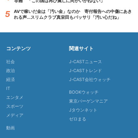
非難 「この国は再び滅亡に向かいかねない」
AVで稼いだ金は「汚い金」なのか 寄付報告への中傷にあき
れる声...スリムクラブ真栄田もバッサリ「汚い心だね」
コンテンツ
関連サイト
社会
J-CASTニュース
政治
J-CASTトレンド
経済
J-CAST会社ウォッチ
IT
BOOKウォッチ
エンタメ
東京バーゲンマニア
スポーツ
Jタウンネット
メディア
ゼロまる
動画