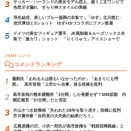
サッカー・ハーランドの美女モデル恋人、超ミニ丈ワンピで
色気ダダ漏れ すらり神スタイルの美貌
羽生結弦、美しいブルー基調の衣装で...「ゆず」北川悠仁・
岩沢厚治と3ショット ゆず×ゆづコラボにファン歓喜
ドイツの美女フィギュア選手、JK風制服＆ルーズソックス衣
装で「激カワ」ショット 「りくりゅう」アイスショーで
J-CAST ニュース
コメントランキング
蓮舫氏「止める人は誰もいなかったのか」「あまりにも愕
然」 高市首相「上空から合掌」巡る投稿を批判
高市首相の熊本避難所「3分間」しか視察せず？SNS拡散 内
閣広報官「51分間」だと否定
片山さつき財務相「失われた28年を取り戻す」投稿に批判
芥川賞作家「自民党の大失政の結果だろう」
広島原爆の日、小沢一郎氏が高市政権を「戦前回帰路線」と