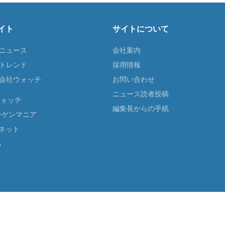
イト
サイトについて
Tニュース
会社案内
Tトレンド
採用情報
ST会社ウォッチ
お問い合わせ
ニュース読者投稿
ウォッチ
編集長からの手紙
ーゲンマニア
ネット
る