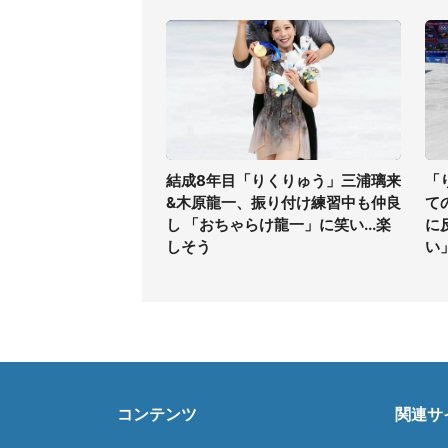
結成8年目「りくりゅう」三浦璃来
「
&木原龍一、振り付け練習中も仲良
て
し 「おちゃらけ龍一」に笑い...楽
に
しそう
い
コンテンツ
関連サ