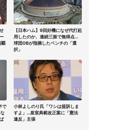
せ
【日本ハム】9回好機になぜ代打起
ー
用したのか、連続三振で無得点...
制覇
球団OBが指摘したベンチの「選
択」
半で
小林よしのり氏「ワシは提訴しま
くな
すよ」...皇室典範改正案に「憲法
ば
違反」主張