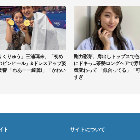
りくりゅう」三浦璃来、「初め
剛力彩芽、肩出しトップスで色
のピンヒール」&ドレスアップ姿
にドキっ...茶髪ロングヘアで雰
反響 「わあーー綺麗!」「かわい
気変わって 「似合ってる」「
」
すぎ」
イト
サイトについて