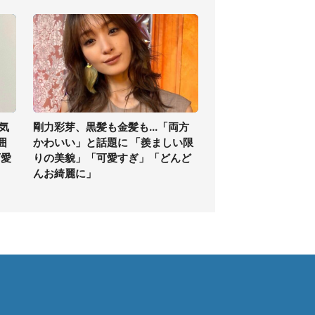
気
剛力彩芽、黒髪も金髪も...「両方
囲
かわいい」と話題に 「羨ましい限
可愛
りの美貌」「可愛すぎ」「どんど
んお綺麗に」