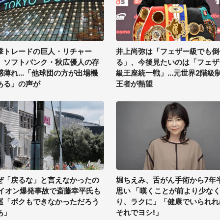
撃トレードの巨人・リチャー
井上尚弥は「フェザー級でも倒
、ソフトバンク・秋広優人の存
る」、今後見たいのは「フェザ
感薄れ...「他球団の方が出場機
級王座統一戦」...元世界2階級
ある」の声が
王者が熱望
ぜ「戻るな」と言えなかったの
堀ちえみ、舌がん手術から7年
 イオン爆発事故で斎藤幸平氏も
思い 「嘆くことが前より少な
巡「ボクもできなかっただろう
り、ラクに」「健康でいられれ
あ」
それでヨシ!」