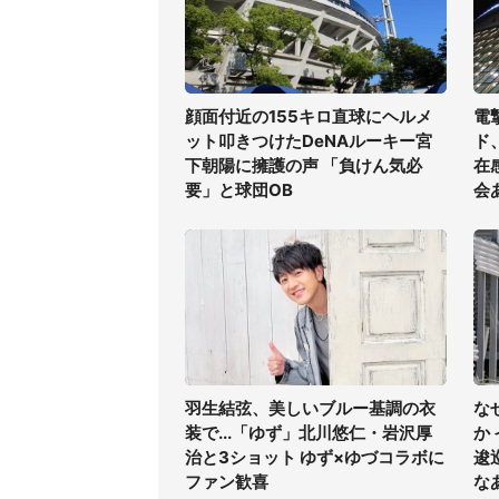
顔面付近の155キロ直球にヘルメ
電
ット叩きつけたDeNAルーキー宮
ド
下朝陽に擁護の声 「負けん気必
在
要」と球団OB
会
羽生結弦、美しいブルー基調の衣
な
装で...「ゆず」北川悠仁・岩沢厚
か
治と3ショット ゆず×ゆづコラボに
逡
ファン歓喜
な