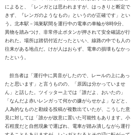
によると、「レンガとは思われますが、はっきりと断定で
きず、『レンガのようなもの』というのが正確です」とい
う。北本駅－鴻巣駅間を運行中の電車の車輪が8時9分、
異物を踏みつけ、非常停止ボタンが押されて安全確認が行
われた。場所は踏切付近だったといい、線路の中でも人の
往来がある地点だ。けが人はおらず、電車の損壊もなかっ
たという。
担当者は「運行中に異音がしたので、レールの上にあっ
たと思います」と言うものの、「原因は分かっていませ
ん」と話した。ツイッター上では「誰だよ、おいたの」
「なんだよ赤いレンガって何かの嫌がらせかよ」などと、
人為的なものと勘繰る投稿が複数出ていたが、こうした意
見に対しては「誰かが故意に置いた可能性もあります。小
石程度だと自然現象で運ばれ、電車が踏み潰しながら運行
することもありますが、レンガとなるとその辺に転がって