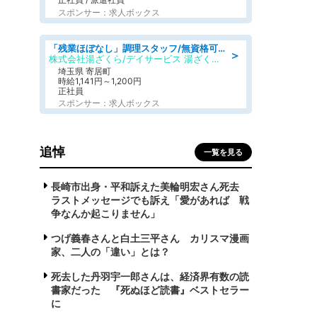
スポンサー：求人ボックス
「残業ほぼなし」調理スタッフ/無資格可/正職員/日勤のみ/デイサービス/社会保障完備
＞
株式会社湯ざくら/デイサービス 湯ざくらケアリゾート
埼玉県 寄居町
時給1,141円～1,200円
正社員
スポンサー：求人ボックス
追悼
一覧を見る
長崎市出身・平和訴えた美輪明宏さん死去
ラストメッセージでも訴え「愛があれば 戦
争なんか起こりません」
つげ義春さんと白土三平さん カリスマ漫画
家、二人の「違い」とは？
死去した丹羽宇一郎さんは、経済界有数の読
書家だった 『死ぬほど読書』ベストセラー
に