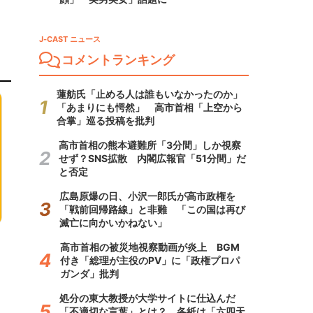
J-CAST ニュース
コメントランキング
蓮舫氏「止める人は誰もいなかったのか」
「あまりにも愕然」 高市首相「上空から
合掌」巡る投稿を批判
高市首相の熊本避難所「3分間」しか視察
せず？SNS拡散 内閣広報官「51分間」だ
と否定
広島原爆の日、小沢一郎氏が高市政権を
「戦前回帰路線」と非難 「この国は再び
滅亡に向かいかねない」
高市首相の被災地視察動画が炎上 BGM
付き「総理が主役のPV」に「政権プロパ
ガンダ」批判
処分の東大教授が大学サイトに仕込んだ
「不適切な言葉」とは？ 各紙は「六四天