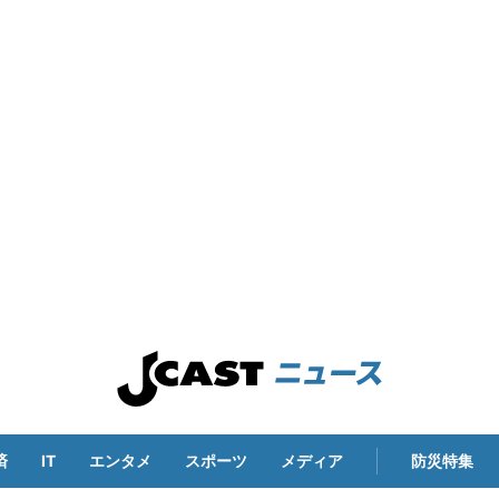
済
IT
エンタメ
スポーツ
メディア
防災特集