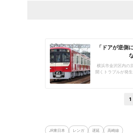
「ドアが逆側に
横浜市金沢区内の
開くトラブルが発生
いる。駅のホーム
ている。ドアが誤
走る線路も見えた
1
JR東日本
レンガ
遅延
高崎線