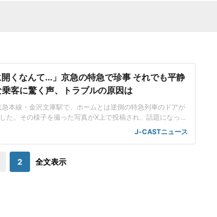
開くなんて...」京急の特急で珍事 それでも平静
な乗客に驚く声、トラブルの原因は
京急本線・金沢文庫駅で、ホームとは逆側の特急列車のドアが
した。その様子を撮った写真がX上で投稿され、話題になって
から、通常通り開いたドアをのぞくと、なんと奥のドアも開い
J-CASTニュース
って開いてしまったとサイトでお詫びその下の方には、電車が
。一見して、かなり危険な状況だ。しかし、リュックを背負っ
た中年男性らは、その前で平然と吊り革に
2
全文表示