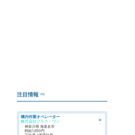
」
注目情報
PR
構内作業オペレーター
＞
株式会社プラス・ワン
神奈川県 海老名市
時給1,650円
正社員 / 派遣社員