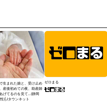
ゼロまる
で生まれた娘と、受け止め
。産後初めての夜、助産師
げてるのを見て...(静岡
性)|Jタウンネット