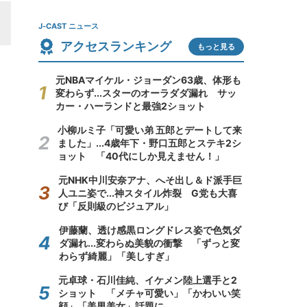
J-CAST ニュース
アクセスランキング
もっと見る
元NBAマイケル・ジョーダン63歳、体形も
変わらず...スターのオーラダダ漏れ サッ
カー・ハーランドと最強2ショット
小柳ルミ子「可愛い弟 五郎とデートして来
ました」...4歳年下・野口五郎とステキ2シ
ョット 「40代にしか見えません！」
元NHK中川安奈アナ、へそ出し＆ド派手巨
人ユニ姿で...神スタイル炸裂 G党も大喜
び「反則級のビジュアル」
伊藤蘭、透け感黒ロングドレス姿で色気ダ
ダ漏れ...変わらぬ美貌の衝撃 「ずっと変
わらず綺麗」「美しすぎ」
元卓球・石川佳純、イケメン陸上選手と2
ショット 「メチャ可愛い」「かわいい笑
顔」「美男美女」話題に