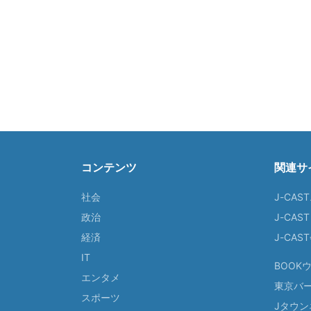
コンテンツ
関連サ
社会
J-CAS
政治
J-CAS
経済
J-CA
IT
BOOK
エンタメ
東京バ
スポーツ
Jタウン