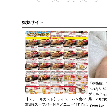
姉妹サイト
「多指症」
られない私
がミルクをあ
【ステーキガスト】ライス・パン食べ
県・20代女
放題&スープバー付きメニュー1111円は