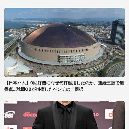
【日本ハム】9回好機になぜ代打起用したのか、連続三振で無
得点...球団OBが指摘したベンチの「選択」