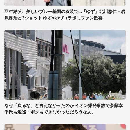
羽生結弦、美しいブルー基調の衣装で...「ゆず」北川悠仁・岩
沢厚治と3ショット ゆず×ゆづコラボにファン歓喜
なぜ「戻るな」と言えなかったのか イオン爆発事故で斎藤幸
平氏も逡巡「ボクもできなかっただろうなあ」