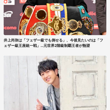
井上尚弥は「フェザー級でも倒せる」、今後見たいのは「フ
ェザー級王座統一戦」...元世界2階級制覇王者が熱望