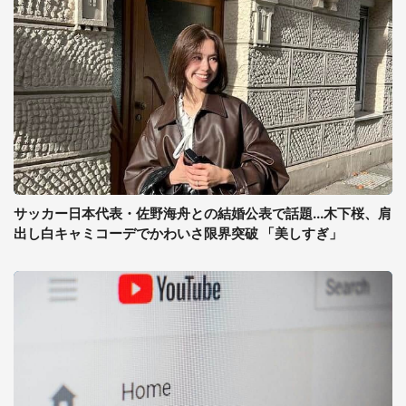
サッカー日本代表・佐野海舟との結婚公表で話題...木下桜、肩
出し白キャミコーデでかわいさ限界突破 「美しすぎ」