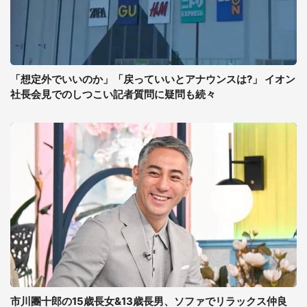
「想定外でいいのか」「戻っていいとアナウンスは?」 イオン
社長会見でのしつこい記者質問に疑問も続々
市川團十郎の15歳長女&13歳長男、ソファでリラックス仲良