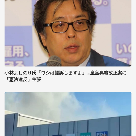
小林よしのり氏「ワシは提訴しますよ」...皇室典範改正案に
「憲法違反」主張