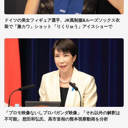
ドイツの美女フィギュア選手、JK風制服&ルーズソックス衣
装で「激カワ」ショット 「りくりゅう」アイスショーで
「プロモ映像ないしプロパガンダ映像」「それ以外の解釈は
不可能」 想田和弘氏、高市首相の熊本視察動画を分析