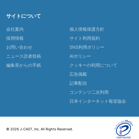
サイトについて
会社案内
個人情報保護方針
採用情報
サイト利用規約
お問い合わせ
SNS利用ポリシー
ニュース読者投稿
AIポリシー
編集長からの手紙
クッキーの利用について
広告掲載
記事配信
コンテンツ二次利用
日本インターネット報道協会
© 2026 J-CAST, Inc. All Rights Reserved.