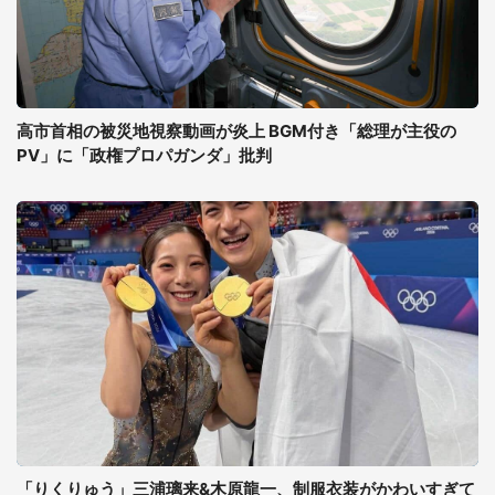
高市首相の被災地視察動画が炎上 BGM付き「総理が主役の
PV」に「政権プロパガンダ」批判
「りくりゅう」三浦璃来&木原龍一、制服衣装がかわいすぎて