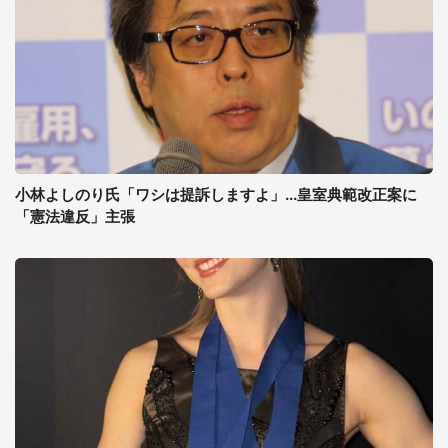
小林よしのり氏「ワシは提訴しますよ」...皇室典範改正案に
「憲法違反」主張