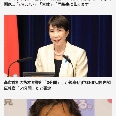
悶絶...「かわいい」「素敵」「同級生に見えます」
高市首相の熊本避難所「3分間」しか視察せず?SNS拡散 内閣
広報官「51分間」だと否定