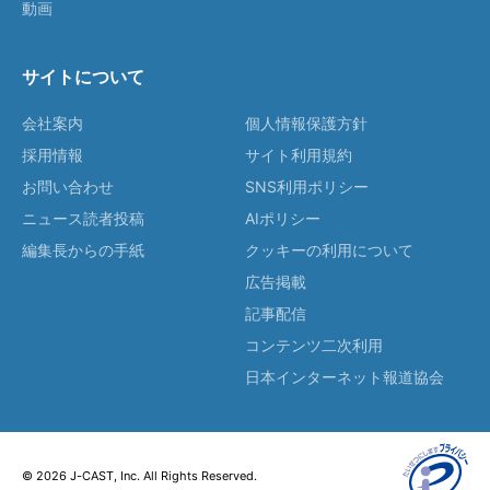
動画
サイトについて
会社案内
個人情報保護方針
採用情報
サイト利用規約
お問い合わせ
SNS利用ポリシー
ニュース読者投稿
AIポリシー
編集長からの手紙
クッキーの利用について
広告掲載
記事配信
コンテンツ二次利用
日本インターネット報道協会
© 2026 J-CAST, Inc. All Rights Reserved.