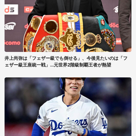
井上尚弥は「フェザー級でも倒せる」、今後見たいのは「フ
ェザー級王座統一戦」...元世界2階級制覇王者が熱望