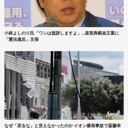
小林よしのり氏「ワシは提訴しますよ」...皇室典範改正案に
「憲法違反」主張
なぜ「戻るな」と言えなかったのか イオン爆発事故で斎藤幸