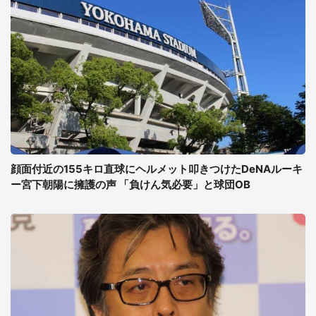
顔面付近の155キロ直球にヘルメット叩きつけたDeNAルーキ
ー宮下朝陽に擁護の声 「負けん気必要」と球団OB