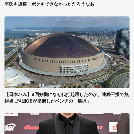
平氏も逡巡「ボクもできなかっただろうなあ」
【日本ハム】9回好機になぜ代打起用したのか、連続三振で無
得点...球団OBが指摘したベンチの「選択」