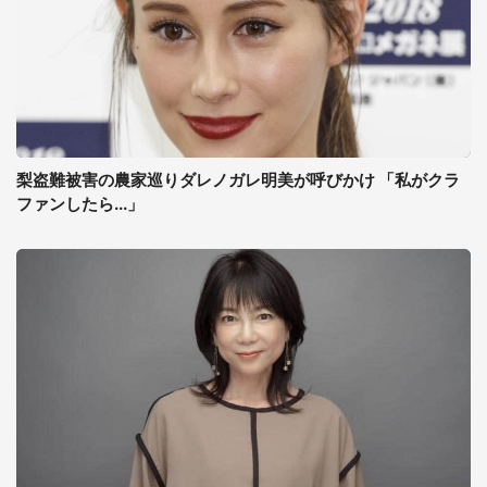
梨盗難被害の農家巡りダレノガレ明美が呼びかけ 「私がクラ
ファンしたら...」