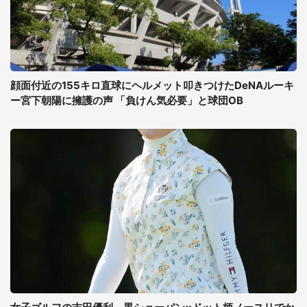
顔面付近の155キロ直球にヘルメット叩きつけたDeNAルーキ
ー宮下朝陽に擁護の声 「負けん気必要」と球団OB