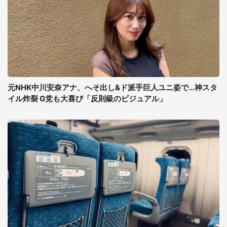
元NHK中川安奈アナ、へそ出し&ド派手巨人ユニ姿で...神スタ
イル炸裂 G党も大喜び「反則級のビジュアル」