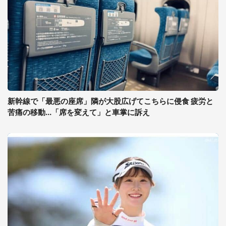
新幹線で「最悪の座席」隣が大股広げてこちらに侵食 疲労と
苦痛の移動...「席を変えて」と車掌に訴え