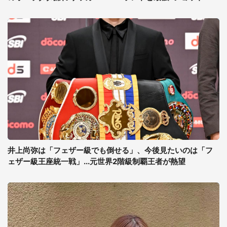
井上尚弥は「フェザー級でも倒せる」、今後見たいのは「フ
ェザー級王座統一戦」...元世界2階級制覇王者が熱望