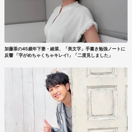
加藤茶の45歳年下妻・綾菜、「美文字」手書き勉強ノートに
反響 「字がめちゃくちゃキレイ!」「二度見しました」