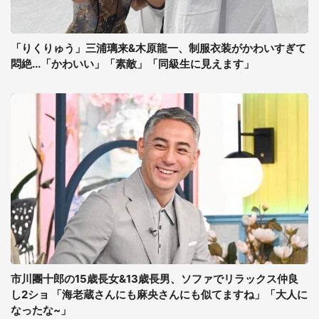
「りくりゅう」三浦璃来&木原龍一、制服衣装がかわいすぎて
悶絶...「かわいい」「素敵」「同級生に見えます」
市川團十郎の15歳長女&13歳長男、ソファでリラックス仲良
し2ショ 「海老蔵さんにも麻央さんにも似てますね」「大人に
なったな~」