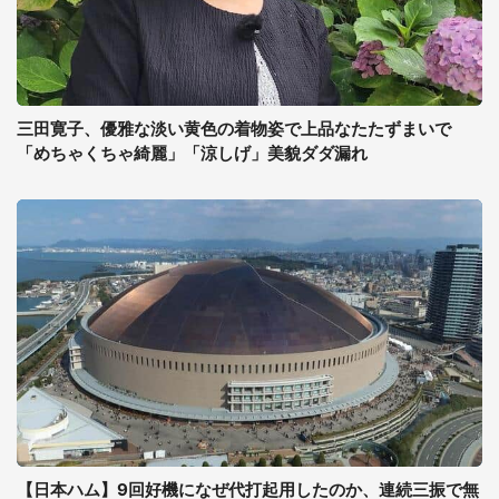
三田寛子、優雅な淡い黄色の着物姿で上品なたたずまいで
「めちゃくちゃ綺麗」「涼しげ」美貌ダダ漏れ
【日本ハム】9回好機になぜ代打起用したのか、連続三振で無