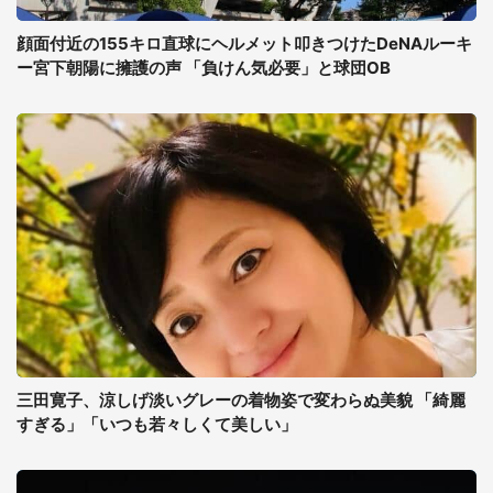
顔面付近の155キロ直球にヘルメット叩きつけたDeNAルーキ
ー宮下朝陽に擁護の声 「負けん気必要」と球団OB
三田寛子、涼しげ淡いグレーの着物姿で変わらぬ美貌 「綺麗
すぎる」「いつも若々しくて美しい」