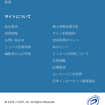
動画
サイトについて
会社案内
個人情報保護方針
採用情報
サイト利用規約
お問い合わせ
SNS利用ポリシー
ニュース読者投稿
AIポリシー
編集長からの手紙
クッキーの利用について
広告掲載
記事配信
コンテンツ二次利用
日本インターネット報道協会
© 2026 J-CAST, Inc. All Rights Reserved.