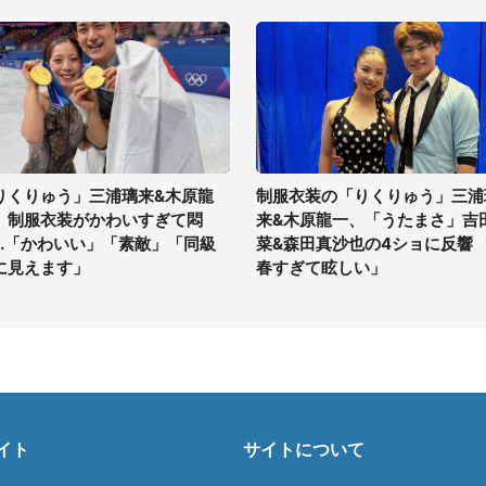
りくりゅう」三浦璃来&木原龍
制服衣装の「りくりゅう」三浦
、制服衣装がかわいすぎて悶
来&木原龍一、「うたまさ」吉
...「かわいい」「素敵」「同級
菜&森田真沙也の4ショに反響 
に見えます」
春すぎて眩しい」
イト
サイトについて