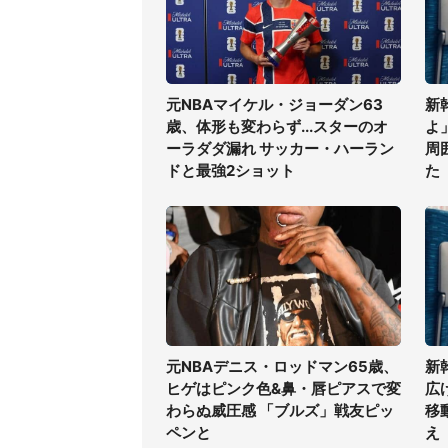
元NBAマイケル・ジョーダン63
新
歳、体形も変わらず...スターのオ
よ
ーラダダ漏れ サッカー・ハーラン
周
ドと最強2ショット
た
元NBAデニス・ロッドマン65歳、
新
ヒゲはピンク色&鼻・唇ピアスで変
広
わらぬ威圧感 「ブルズ」戦友ピッ
移
ペンと
え