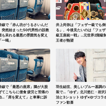
幹線で「赤ん坊がうるさいんだ
井上尚弥は「フェザー級でも倒
」突然始まった50代男性の説教
る」、今後見たいのは「フェザ
囲も呆れる最悪の雰囲気を変え
級王座統一戦」...元世界2階級
「一喝」
王者が熱望
幹線で「最悪の座席」隣が大股
羽生結弦、美しいブルー基調の
げてこちらに侵食 疲労と苦痛の
装で...「ゆず」北川悠仁・岩沢
動...「席を変えて」と車掌に訴
治と3ショット ゆず×ゆづコラ
ファン歓喜