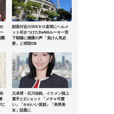
せ
顔面付近の155キロ直球にヘルメ
ー
ット叩きつけたDeNAルーキー宮
制覇
下朝陽に擁護の声 「負けん気必
要」と球団OB
衣
元卓球・石川佳純、イケメン陸上
厚
選手と2ショット 「メチャ可愛
ボに
い」「かわいい笑顔」「美男美
女」話題に