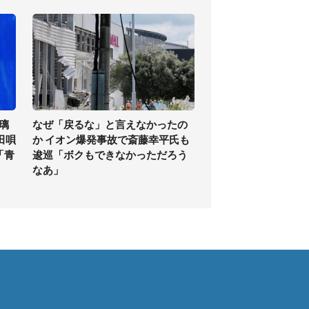
璃
なぜ「戻るな」と言えなかったの
田唄
か イオン爆発事故で斎藤幸平氏も
「青
逡巡「ボクもできなかっただろう
なあ」