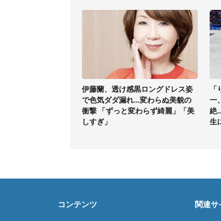
伊藤蘭、透け感黒ロングドレス姿
「
で色気ダダ漏れ...変わらぬ美貌の
一
衝撃 「ずっと変わらず綺麗」「美
絶
しすぎ」
生
コンテンツ
関連サ