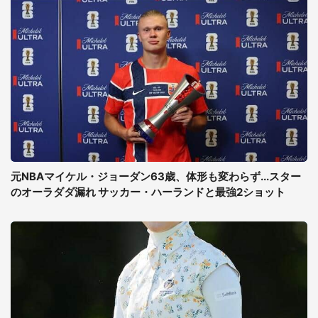
元NBAマイケル・ジョーダン63歳、体形も変わらず...スター
のオーラダダ漏れ サッカー・ハーランドと最強2ショット