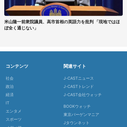
米山隆一前衆院議員、高市首相の英語力を批判 「現地ではほ
ぼ全く通じない」
コンテンツ
関連サイト
社会
J-CASTニュース
政治
J-CASTトレンド
経済
J-CAST会社ウォッチ
IT
BOOKウォッチ
エンタメ
東京バーゲンマニア
スポーツ
Jタウンネット