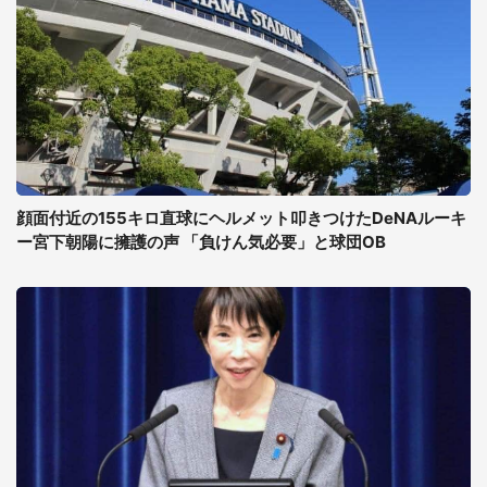
顔面付近の155キロ直球にヘルメット叩きつけたDeNAルーキ
ー宮下朝陽に擁護の声 「負けん気必要」と球団OB