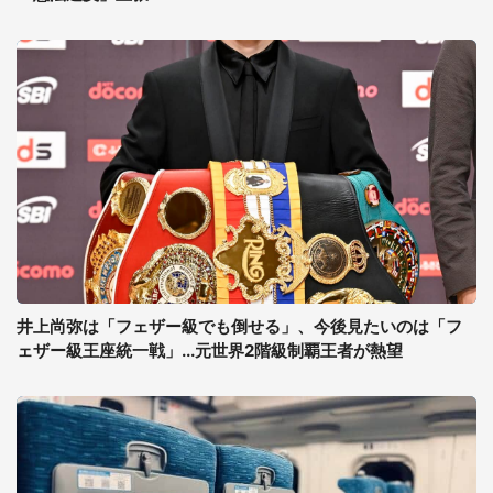
井上尚弥は「フェザー級でも倒せる」、今後見たいのは「フ
ェザー級王座統一戦」...元世界2階級制覇王者が熱望