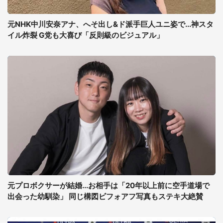
元NHK中川安奈アナ、へそ出し&ド派手巨人ユニ姿で...神スタ
イル炸裂 G党も大喜び「反則級のビジュアル」
元プロボクサーが結婚...お相手は「20年以上前に空手道場で
出会った幼馴染」 同じ構図ビフォアフ写真もステキ大絶賛