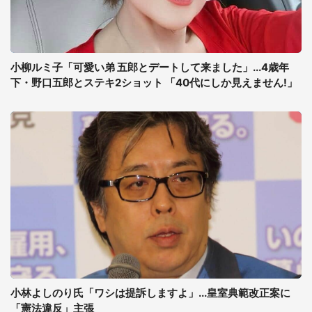
小柳ルミ子「可愛い弟 五郎とデートして来ました」...4歳年
下・野口五郎とステキ2ショット 「40代にしか見えません!」
小林よしのり氏「ワシは提訴しますよ」...皇室典範改正案に
「憲法違反」主張