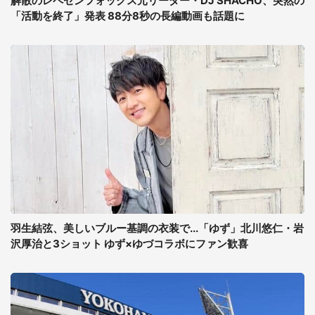
解散のレペゼンフォックス元リーダー・DJ SHACHO、突然の
「活動を終了」発表 88分8秒の長編動画も話題に
羽生結弦、美しいブルー基調の衣装で...「ゆず」北川悠仁・岩
沢厚治と3ショット ゆず×ゆづコラボにファン歓喜