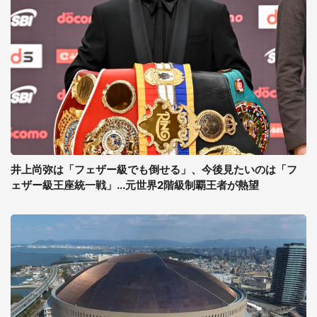
井上尚弥は「フェザー級でも倒せる」、今後見たいのは「フ
ェザー級王座統一戦」...元世界2階級制覇王者が熱望