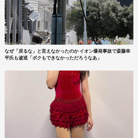
なぜ「戻るな」と言えなかったのか イオン爆発事故で斎藤幸
平氏も逡巡「ボクもできなかっただろうなあ」