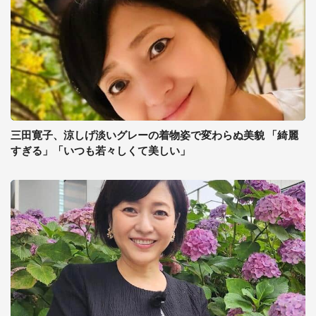
三田寛子、涼しげ淡いグレーの着物姿で変わらぬ美貌 「綺麗
すぎる」「いつも若々しくて美しい」