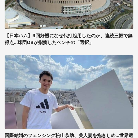
【日本ハム】9回好機になぜ代打起用したのか、連続三振で無
得点...球団OBが指摘したベンチの「選択」
国際結婚のフェンシング松山恭助、美人妻を抱きしめ...世界選