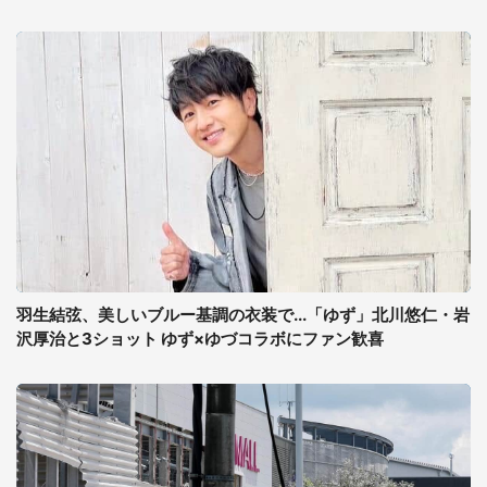
羽生結弦、美しいブルー基調の衣装で...「ゆず」北川悠仁・岩
沢厚治と3ショット ゆず×ゆづコラボにファン歓喜