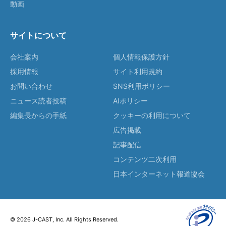
動画
サイトについて
会社案内
個人情報保護方針
採用情報
サイト利用規約
お問い合わせ
SNS利用ポリシー
ニュース読者投稿
AIポリシー
編集長からの手紙
クッキーの利用について
広告掲載
記事配信
コンテンツ二次利用
日本インターネット報道協会
© 2026 J-CAST, Inc. All Rights Reserved.