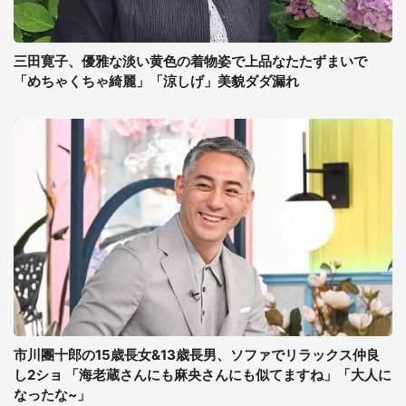
三田寛子、優雅な淡い黄色の着物姿で上品なたたずまいで
「めちゃくちゃ綺麗」「涼しげ」美貌ダダ漏れ
市川團十郎の15歳長女&13歳長男、ソファでリラックス仲良
し2ショ 「海老蔵さんにも麻央さんにも似てますね」「大人に
なったな~」