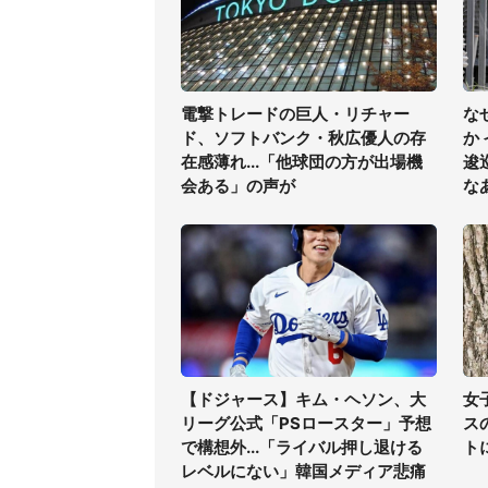
電撃トレードの巨人・リチャー
な
ド、ソフトバンク・秋広優人の存
か
在感薄れ...「他球団の方が出場機
逡
会ある」の声が
な
【ドジャース】キム・ヘソン、大
女
リーグ公式「PSロースター」予想
ス
で構想外...「ライバル押し退ける
ト
レベルにない」韓国メディア悲痛