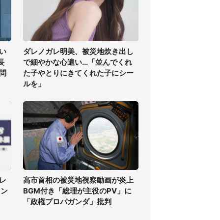
い
ダレノガレ明美、被災地炊き出し
長
で細やかな心遣い...「並んでくれ
問
た子やとりにきてくれた子にシー
ルを」
レ
高市首相の被災地視察動画が炎上
ァン
BGM付き「総理が主役のPV」に
「政権プロパガンダ」批判