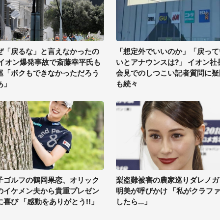
ぜ「戻るな」と言えなかったの
「想定外でいいのか」「戻って
 イオン爆発事故で斎藤幸平氏も
いとアナウンスは?」 イオン社
巡「ボクもできなかっただろう
会見でのしつこい記者質問に疑
あ」
も続々
子ゴルフの鶴岡果恋、オリック
梨盗難被害の農家巡りダレノガ
のイケメン夫から貴重プレゼン
明美が呼びかけ 「私がクラフ
に喜び 「感動をありがとう!!」
したら...」