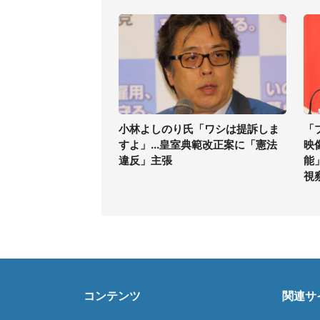
小林よしのり氏「ワシは提訴しま
「
すよ」...皇室典範改正案に「憲法
映
違反」主張
能
視
コンテンツ
関連サ