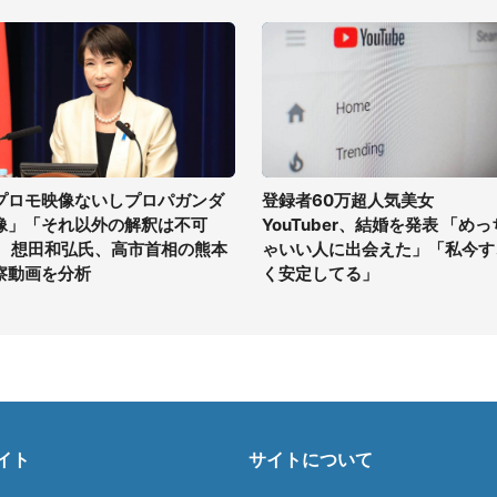
プロモ映像ないしプロパガンダ
登録者60万超人気美女
像」「それ以外の解釈は不可
YouTuber、結婚を発表 「めっ
」 想田和弘氏、高市首相の熊本
ゃいい人に出会えた」「私今す
察動画を分析
く安定してる」
イト
サイトについて