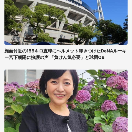
顔面付近の155キロ直球にヘルメット叩きつけたDeNAルーキ
ー宮下朝陽に擁護の声 「負けん気必要」と球団OB