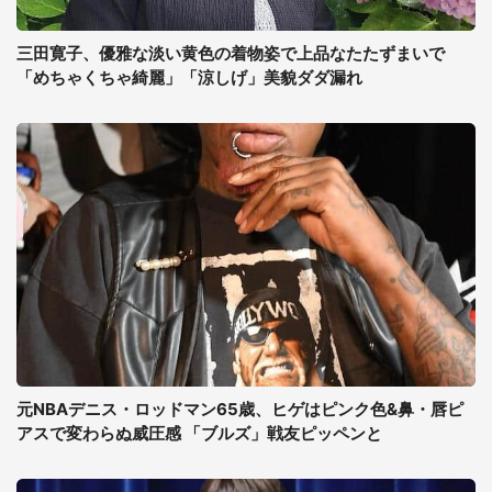
三田寛子、優雅な淡い黄色の着物姿で上品なたたずまいで
「めちゃくちゃ綺麗」「涼しげ」美貌ダダ漏れ
元NBAデニス・ロッドマン65歳、ヒゲはピンク色&鼻・唇ピ
アスで変わらぬ威圧感 「ブルズ」戦友ピッペンと