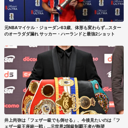
元NBAマイケル・ジョーダン63歳、体形も変わらず...スター
のオーラダダ漏れ サッカー・ハーランドと最強2ショット
井上尚弥は「フェザー級でも倒せる」、今後見たいのは「フ
ェザー級王座統一戦」...元世界2階級制覇王者が熱望