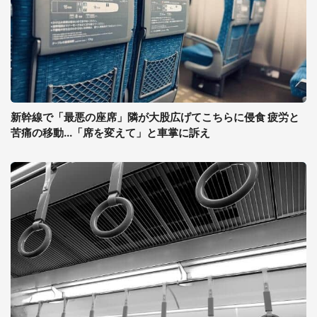
新幹線で「最悪の座席」隣が大股広げてこちらに侵食 疲労と
苦痛の移動...「席を変えて」と車掌に訴え