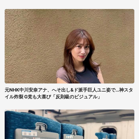
元NHK中川安奈アナ、へそ出し&ド派手巨人ユニ姿で...神スタ
イル炸裂 G党も大喜び「反則級のビジュアル」