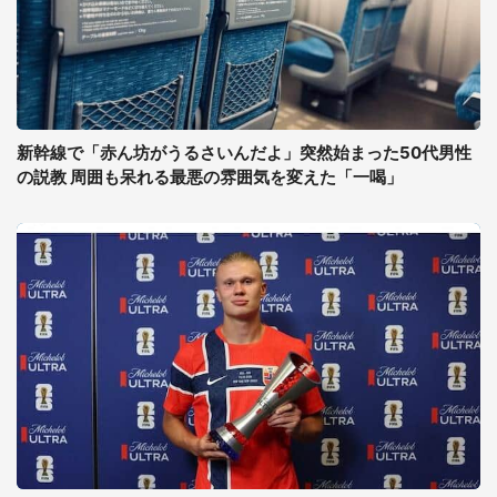
新幹線で「赤ん坊がうるさいんだよ」突然始まった50代男性
の説教 周囲も呆れる最悪の雰囲気を変えた「一喝」