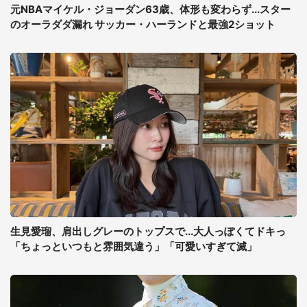
元NBAマイケル・ジョーダン63歳、体形も変わらず...スター
のオーラダダ漏れ サッカー・ハーランドと最強2ショット
生見愛瑠、肩出しグレーのトップスで...大人っぽくてドキっ
「ちょっといつもと雰囲気違う」「可愛いすぎて滅」