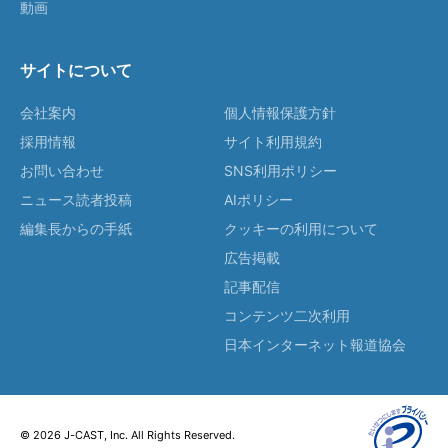
動画
サイトについて
会社案内
個人情報保護方針
採用情報
サイト利用規約
お問い合わせ
SNS利用ポリシー
ニュース読者投稿
AIポリシー
編集長からの手紙
クッキーの利用について
広告掲載
記事配信
コンテンツ二次利用
日本インターネット報道協会
© 2026 J-CAST, Inc. All Rights Reserved.