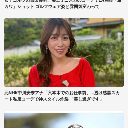
女子ゴルフの吉田優利、膝上ミニスカのコーデでLA満喫「激
カワ」ショット ゴルフウェア姿と雰囲気変わって
元NHK中川安奈アナ「六本木でのお仕事前」...透け感黒スカ
ート私服コーデで神スタイル炸裂 「美し過ぎです」