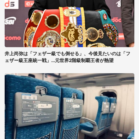
井上尚弥は「フェザー級でも倒せる」、今後見たいのは「フ
ェザー級王座統一戦」...元世界2階級制覇王者が熱望