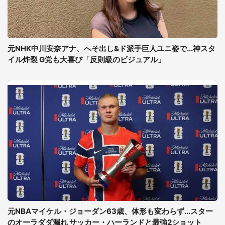
元NHK中川安奈アナ、へそ出し&ド派手巨人ユニ姿で...神スタ
イル炸裂 G党も大喜び「反則級のビジュアル」
元NBAマイケル・ジョーダン63歳、体形も変わらず...スター
のオーラダダ漏れ サッカー・ハーランドと最強2ショット