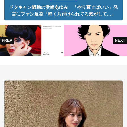
ドタキャン騒動の浜崎あゆみ 「やり直せばいい」発
言にファン反発「軽く片付けられてる気がして...」