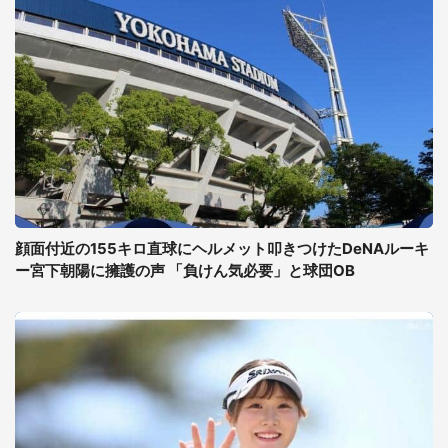
顔面付近の155キロ直球にヘルメット叩きつけたDeNAルーキ
ー宮下朝陽に擁護の声 「負けん気必要」と球団OB