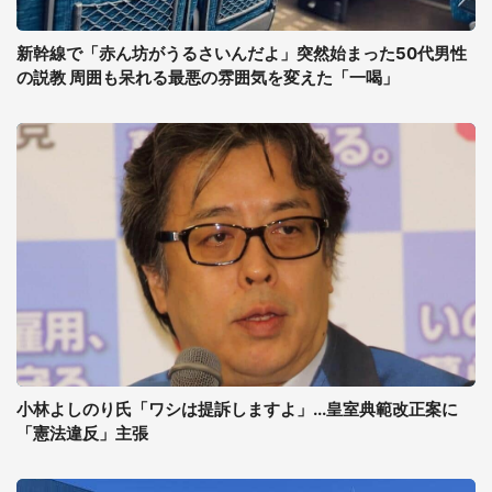
新幹線で「赤ん坊がうるさいんだよ」突然始まった50代男性
の説教 周囲も呆れる最悪の雰囲気を変えた「一喝」
小林よしのり氏「ワシは提訴しますよ」...皇室典範改正案に
「憲法違反」主張