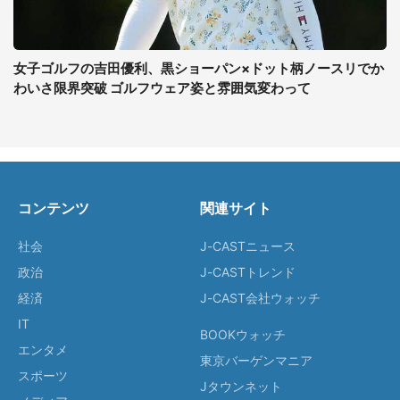
女子ゴルフの吉田優利、黒ショーパン×ドット柄ノースリでか
わいさ限界突破 ゴルフウェア姿と雰囲気変わって
コンテンツ
関連サイト
社会
J-CASTニュース
政治
J-CASTトレンド
経済
J-CAST会社ウォッチ
IT
BOOKウォッチ
エンタメ
東京バーゲンマニア
スポーツ
Jタウンネット