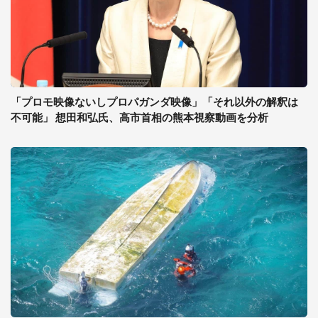
「プロモ映像ないしプロパガンダ映像」「それ以外の解釈は
不可能」 想田和弘氏、高市首相の熊本視察動画を分析