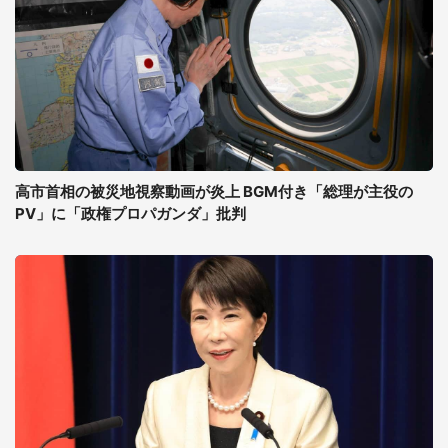
高市首相の被災地視察動画が炎上 BGM付き「総理が主役の
PV」に「政権プロパガンダ」批判