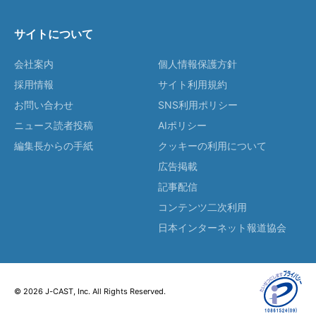
サイトについて
会社案内
個人情報保護方針
採用情報
サイト利用規約
お問い合わせ
SNS利用ポリシー
ニュース読者投稿
AIポリシー
編集長からの手紙
クッキーの利用について
広告掲載
記事配信
コンテンツ二次利用
日本インターネット報道協会
© 2026 J-CAST, Inc. All Rights Reserved.