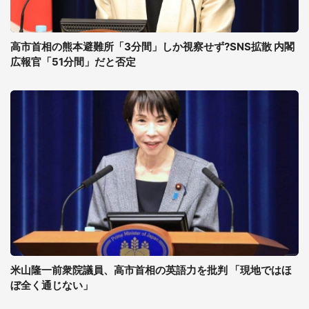
高市首相の熊本避難所「3分間」しか視察せず?SNS拡散 内閣
広報官「51分間」だと否定
米山隆一前衆院議員、高市首相の英語力を批判 「現地ではほ
ぼ全く通じない」