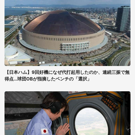
【日本ハム】9回好機になぜ代打起用したのか、連続三振で無
得点...球団OBが指摘したベンチの「選択」