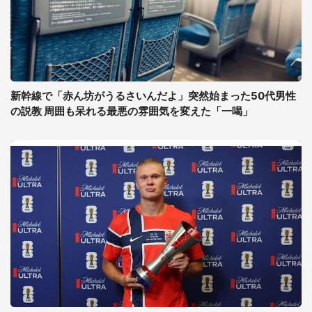
新幹線で「赤ん坊がうるさいんだよ」突然始まった50代男性
の説教 周囲も呆れる最悪の雰囲気を変えた「一喝」