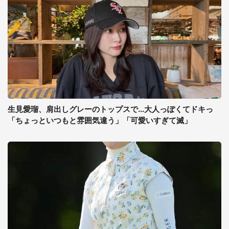
生見愛瑠、肩出しグレーのトップスで...大人っぽくてドキっ
「ちょっといつもと雰囲気違う」「可愛いすぎて滅」