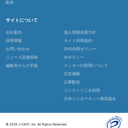
動画
サイトについて
会社案内
個人情報保護方針
採用情報
サイト利用規約
お問い合わせ
SNS利用ポリシー
ニュース読者投稿
AIポリシー
編集長からの手紙
クッキーの利用について
広告掲載
記事配信
コンテンツ二次利用
日本インターネット報道協会
© 2026 J-CAST, Inc. All Rights Reserved.