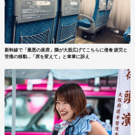
新幹線で「最悪の座席」隣が大股広げてこちらに侵食 疲労と
苦痛の移動...「席を変えて」と車掌に訴え