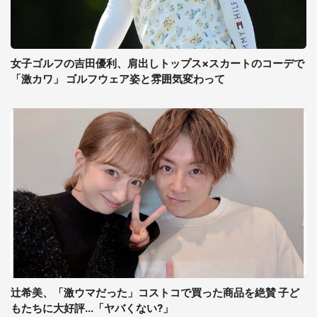
女子ゴルフの吉田優利、肩出しトップス×スカートのコーデで
「激カワ」 ゴルフウェア姿と雰囲気変わって
辻希美、「激ウマだった」コストコで買った商品を絶賛 子ど
もたちに大好評...「ヤバくない?」