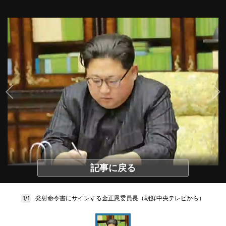
記事に戻る
発射命令書にサインする金正恩委員長（朝鮮中央テレビから）
1/1