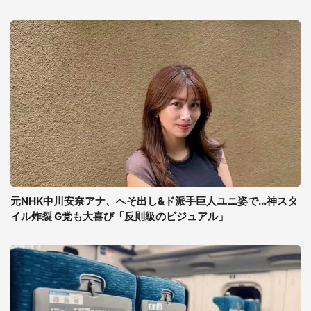
元NHK中川安奈アナ、へそ出し&ド派手巨人ユニ姿で...神スタ
イル炸裂 G党も大喜び「反則級のビジュアル」