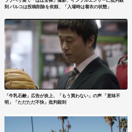
ラブベリ展で「ほぼ全裸」撮影、インフルエンサーに批判殺
到 パルコは投稿削除を依頼、「入場時は着衣の状態」
「牛乳石鹸」広告が炎上、「もう買わない」の声 「意味不
明」「ただただ不快」批判殺到