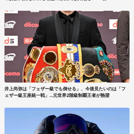
井上尚弥は「フェザー級でも倒せる」、今後見たいのは「フ
ェザー級王座統一戦」...元世界2階級制覇王者が熱望