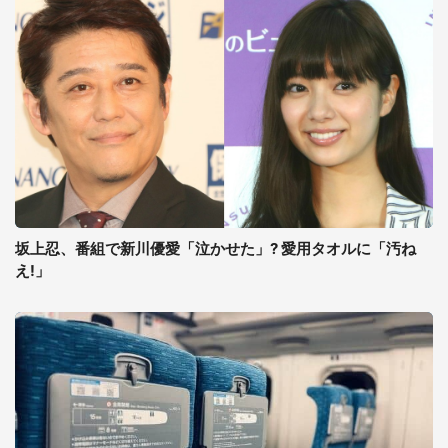
坂上忍、番組で新川優愛「泣かせた」? 愛用タオルに「汚ね
え!」