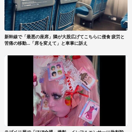
新幹線で「最悪の座席」隣が大股広げてこちらに侵食 疲労と
苦痛の移動...「席を変えて」と車掌に訴え