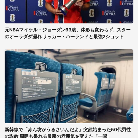
元NBAマイケル・ジョーダン63歳、体形も変わらず...スター
のオーラダダ漏れ サッカー・ハーランドと最強2ショット
新幹線で「赤ん坊がうるさいんだよ」突然始まった50代男性
の説教 周囲も呆れる最悪の雰囲気を変えた「一喝」