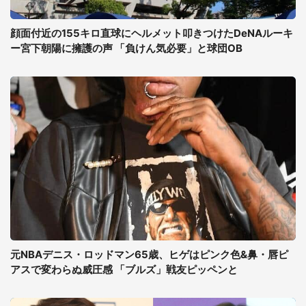
顔面付近の155キロ直球にヘルメット叩きつけたDeNAルーキ
ー宮下朝陽に擁護の声 「負けん気必要」と球団OB
元NBAデニス・ロッドマン65歳、ヒゲはピンク色&鼻・唇ピ
アスで変わらぬ威圧感 「ブルズ」戦友ピッペンと