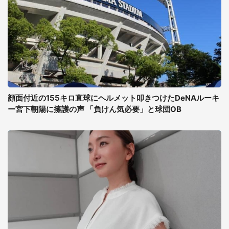
顔面付近の155キロ直球にヘルメット叩きつけたDeNAルーキ
ー宮下朝陽に擁護の声 「負けん気必要」と球団OB