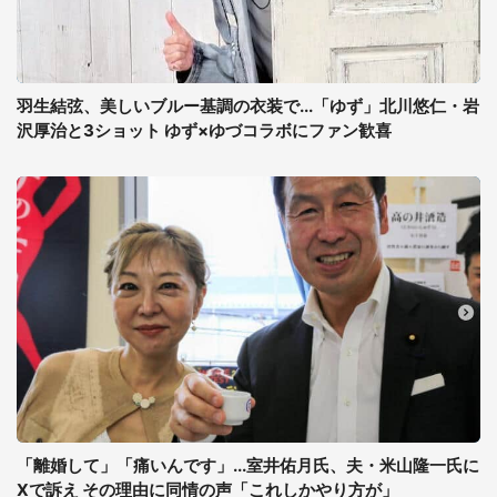
羽生結弦、美しいブルー基調の衣装で...「ゆず」北川悠仁・岩
沢厚治と3ショット ゆず×ゆづコラボにファン歓喜
「離婚して」「痛いんです」...室井佑月氏、夫・米山隆一氏に
Xで訴え その理由に同情の声「これしかやり方が」