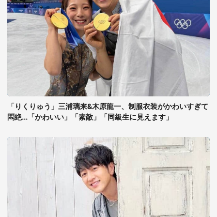
「りくりゅう」三浦璃来&木原龍一、制服衣装がかわいすぎて
悶絶...「かわいい」「素敵」「同級生に見えます」