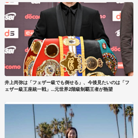
井上尚弥は「フェザー級でも倒せる」、今後見たいのは「フ
ェザー級王座統一戦」...元世界2階級制覇王者が熱望