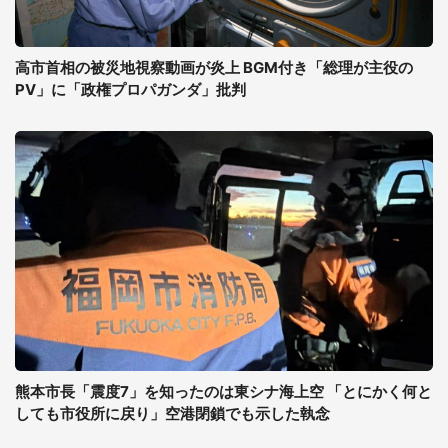
高市首相の被災地視察動画が炎上 BGM付き「総理が主役の
PV」に「政権プロパガンダ」批判
熊本市長「震度7」を知ったのは東シナ海上空 「とにかく何と
しても市役所に戻り」空港閉鎖でも示した執念