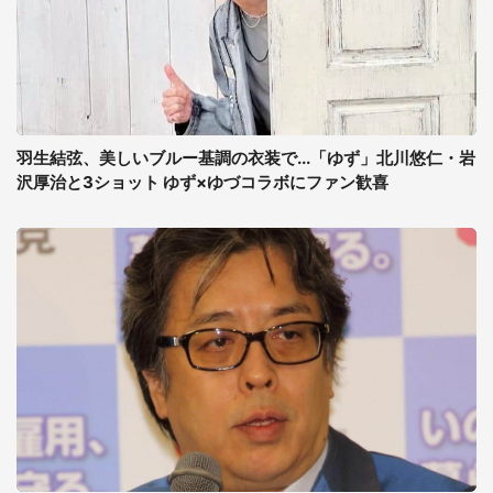
羽生結弦、美しいブルー基調の衣装で...「ゆず」北川悠仁・岩
沢厚治と3ショット ゆず×ゆづコラボにファン歓喜