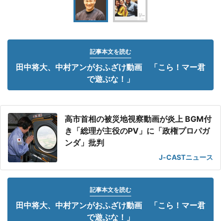
記事本文を読む
田中将大、中村アンがおふざけ動画 「こら！マー君
で遊ぶな！」
高市首相の被災地視察動画が炎上 BGM付
き「総理が主役のPV」に「政権プロパガ
ンダ」批判
J-CASTニュース
記事本文を読む
田中将大、中村アンがおふざけ動画 「こら！マー君
で遊ぶな！」