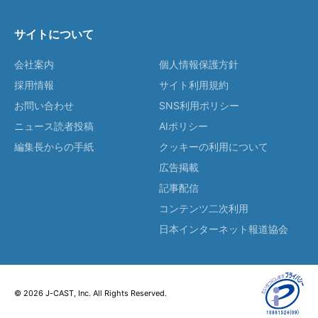
サイトについて
会社案内
個人情報保護方針
採用情報
サイト利用規約
お問い合わせ
SNS利用ポリシー
ニュース読者投稿
AIポリシー
編集長からの手紙
クッキーの利用について
広告掲載
記事配信
コンテンツ二次利用
日本インターネット報道協会
© 2026 J-CAST, Inc. All Rights Reserved.