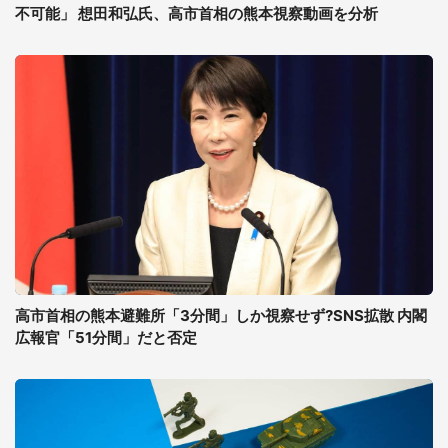
不可能」 想田和弘氏、高市首相の熊本視察動画を分析
高市首相の熊本避難所「3分間」しか視察せず?SNS拡散 内閣
広報官「51分間」だと否定