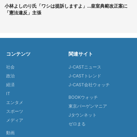
小林よしのり氏「ワシは提訴しますよ」...皇室典範改正案に
「憲法違反」主張
コンテンツ
関連サイト
社会
J-CASTニュース
政治
J-CASTトレンド
経済
J-CAST会社ウォッチ
IT
BOOKウォッチ
エンタメ
東京バーゲンマニア
スポーツ
Jタウンネット
メディア
ゼロまる
動画