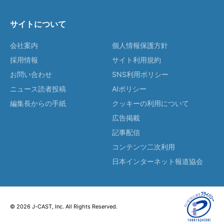
サイトについて
会社案内
個人情報保護方針
採用情報
サイト利用規約
お問い合わせ
SNS利用ポリシー
ニュース読者投稿
AIポリシー
編集長からの手紙
クッキーの利用について
広告掲載
記事配信
コンテンツ二次利用
日本インターネット報道協会
© 2026 J-CAST, Inc. All Rights Reserved.