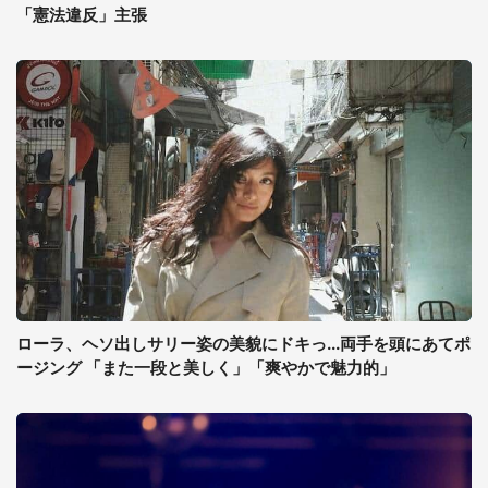
「憲法違反」主張
ローラ、ヘソ出しサリー姿の美貌にドキっ...両手を頭にあてポ
ージング 「また一段と美しく」「爽やかで魅力的」