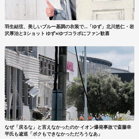
羽生結弦、美しいブルー基調の衣装で...「ゆず」北川悠仁・岩
沢厚治と3ショット ゆず×ゆづコラボにファン歓喜
なぜ「戻るな」と言えなかったのか イオン爆発事故で斎藤幸
平氏も逡巡「ボクもできなかっただろうなあ」