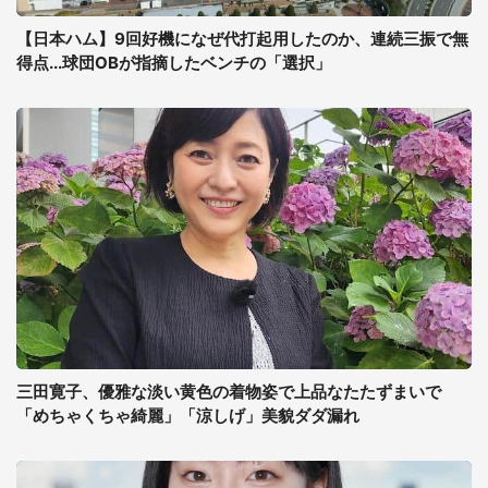
【日本ハム】9回好機になぜ代打起用したのか、連続三振で無
得点...球団OBが指摘したベンチの「選択」
三田寛子、優雅な淡い黄色の着物姿で上品なたたずまいで
「めちゃくちゃ綺麗」「涼しげ」美貌ダダ漏れ