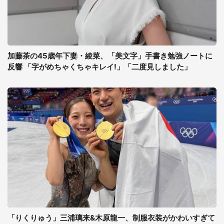
加藤茶の45歳年下妻・綾菜、「美文字」手書き勉強ノートに
反響 「字がめちゃくちゃキレイ!」「二度見しました」
「りくりゅう」三浦璃来&木原龍一、制服衣装がかわいすぎて