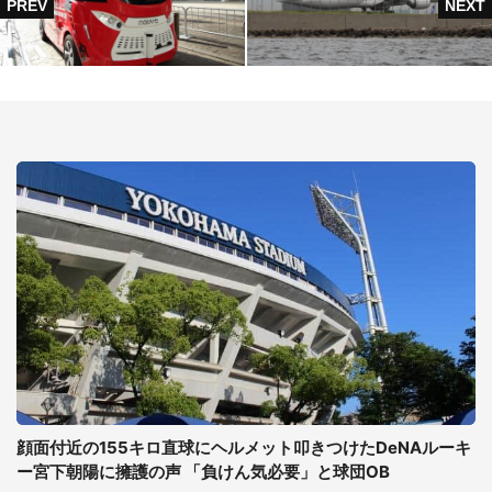
顔面付近の155キロ直球にヘルメット叩きつけたDeNAルーキ
ー宮下朝陽に擁護の声 「負けん気必要」と球団OB