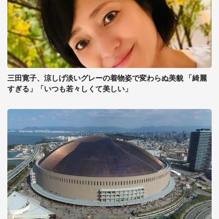
三田寛子、涼しげ淡いグレーの着物姿で変わらぬ美貌 「綺麗
すぎる」「いつも若々しくて美しい」