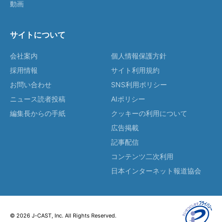
動画
サイトについて
会社案内
個人情報保護方針
採用情報
サイト利用規約
お問い合わせ
SNS利用ポリシー
ニュース読者投稿
AIポリシー
編集長からの手紙
クッキーの利用について
広告掲載
記事配信
コンテンツ二次利用
日本インターネット報道協会
© 2026 J-CAST, Inc. All Rights Reserved.