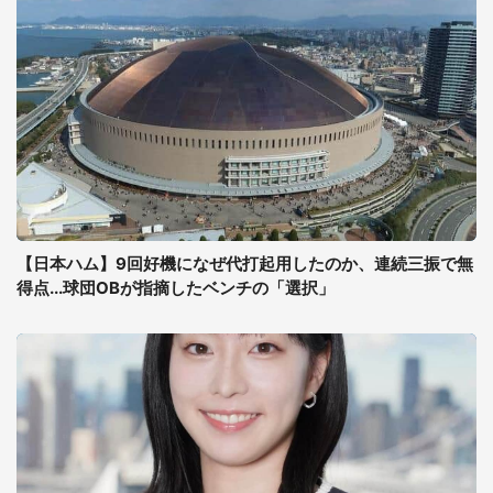
【日本ハム】9回好機になぜ代打起用したのか、連続三振で無
得点...球団OBが指摘したベンチの「選択」