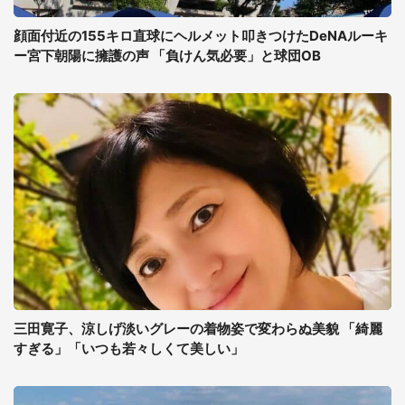
顔面付近の155キロ直球にヘルメット叩きつけたDeNAルーキ
ー宮下朝陽に擁護の声 「負けん気必要」と球団OB
三田寛子、涼しげ淡いグレーの着物姿で変わらぬ美貌 「綺麗
すぎる」「いつも若々しくて美しい」