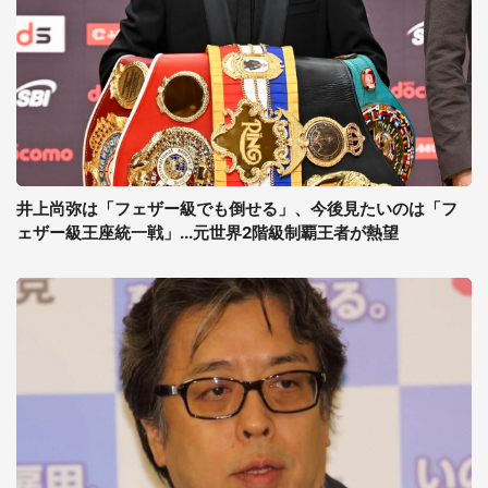
井上尚弥は「フェザー級でも倒せる」、今後見たいのは「フ
ェザー級王座統一戦」...元世界2階級制覇王者が熱望