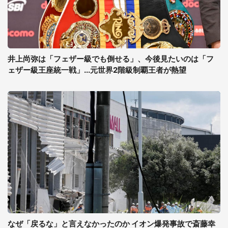
井上尚弥は「フェザー級でも倒せる」、今後見たいのは「フ
ェザー級王座統一戦」...元世界2階級制覇王者が熱望
なぜ「戻るな」と言えなかったのか イオン爆発事故で斎藤幸