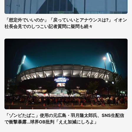
「想定外でいいのか」「戻っていいとアナウンスは?」 イオン
社長会見でのしつこい記者質問に疑問も続々
「ゾンビたばこ」使用の元広島・羽月隆太郎氏、SNS生配信
で衝撃暴露...球界OB批判「ええ加減にしろよ」