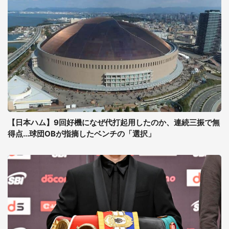
【日本ハム】9回好機になぜ代打起用したのか、連続三振で無
得点...球団OBが指摘したベンチの「選択」