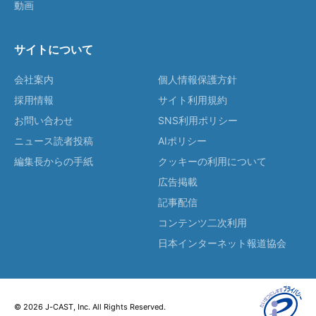
動画
サイトについて
会社案内
個人情報保護方針
採用情報
サイト利用規約
お問い合わせ
SNS利用ポリシー
ニュース読者投稿
AIポリシー
編集長からの手紙
クッキーの利用について
広告掲載
記事配信
コンテンツ二次利用
日本インターネット報道協会
© 2026 J-CAST, Inc. All Rights Reserved.