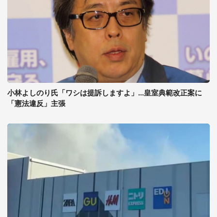
小林よしのり氏「ワシは提訴しますよ」...皇室典範改正案に
「憲法違反」主張