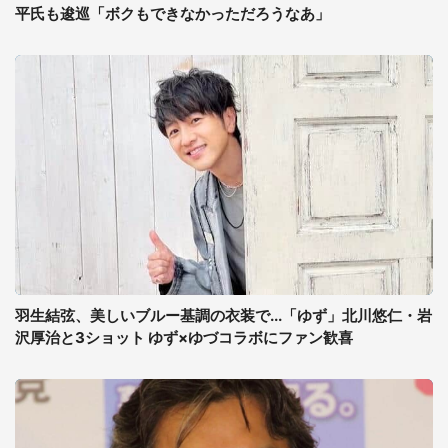
平氏も逡巡「ボクもできなかっただろうなあ」
羽生結弦、美しいブルー基調の衣装で...「ゆず」北川悠仁・岩
沢厚治と3ショット ゆず×ゆづコラボにファン歓喜