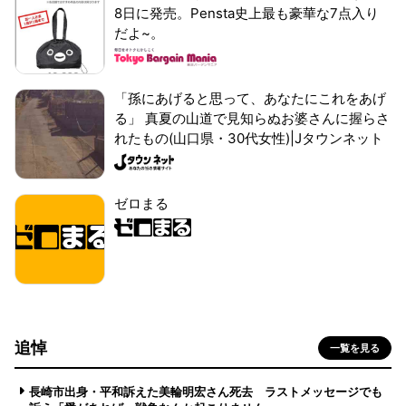
8日に発売。Pensta史上最も豪華な7点入り
だよ~。
「孫にあげると思って、あなたにこれをあげ
る」 真夏の山道で見知らぬお婆さんに握らさ
れたもの(山口県・30代女性)|Jタウンネット
ゼロまる
追悼
一覧を見る
長崎市出身・平和訴えた美輪明宏さん死去 ラストメッセージでも