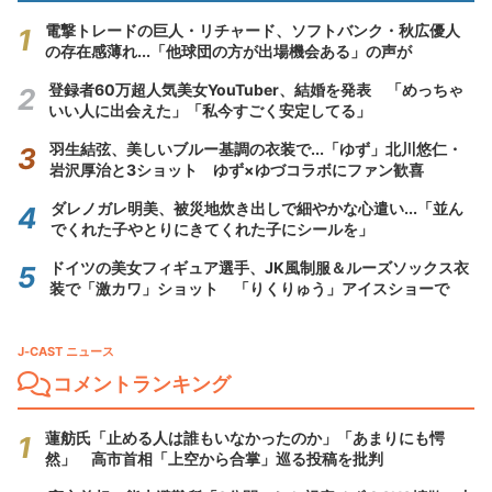
電撃トレードの巨人・リチャード、ソフトバンク・秋広優人
の存在感薄れ...「他球団の方が出場機会ある」の声が
登録者60万超人気美女YouTuber、結婚を発表 「めっちゃ
いい人に出会えた」「私今すごく安定してる」
羽生結弦、美しいブルー基調の衣装で...「ゆず」北川悠仁・
岩沢厚治と3ショット ゆず×ゆづコラボにファン歓喜
ダレノガレ明美、被災地炊き出しで細やかな心遣い...「並ん
でくれた子やとりにきてくれた子にシールを」
ドイツの美女フィギュア選手、JK風制服＆ルーズソックス衣
装で「激カワ」ショット 「りくりゅう」アイスショーで
J-CAST ニュース
コメントランキング
蓮舫氏「止める人は誰もいなかったのか」「あまりにも愕
然」 高市首相「上空から合掌」巡る投稿を批判