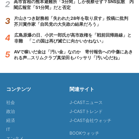
高市首相の熊本避難所「3分間」しか視察せず？SNS拡散 内
閣広報官「51分間」だと否定
片山さつき財務相「失われた28年を取り戻す」投稿に批判
芥川賞作家「自民党の大失政の結果だろう」
広島原爆の日、小沢一郎氏が高市政権を「戦前回帰路線」と
非難 「この国は再び滅亡に向かいかねない」
AVで稼いだ金は「汚い金」なのか 寄付報告への中傷にあき
れる声...スリムクラブ真栄田もバッサリ「汚い心だね」
コンテンツ
関連サイト
社会
J-CASTニュース
政治
J-CASTトレンド
経済
J-CAST会社ウォッチ
IT
BOOKウォッチ
エンタメ