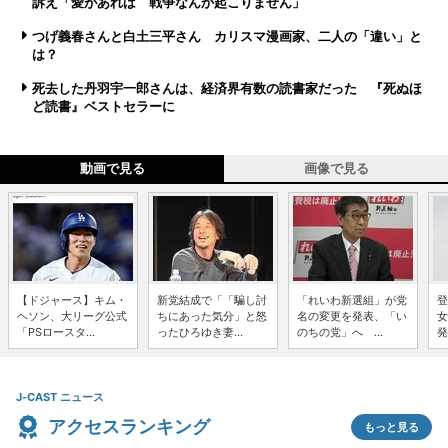
訴え「愛があれば 戦争なんか起こりません」
つげ義春さんと白土三平さん カリスマ漫画家、二人の「違い」と
は？
死去した丹羽宇一郎さんは、経済界有数の読書家だった 『死ぬほ
ど読書』ベストセラーに
動画で見る
画像で見る
【ドジャース】キム・
新党結成で「「騙し討
「れいわ新選組」が党
登
ヘソン、大リーグ公式
ちにあった気分」と怒
名の変更を発表、「い
女
「PSロースタ...
ったひろゆき妻...
のちの党」へ ...
発
J-CAST ニュース
アクセスランキング
もっと見る