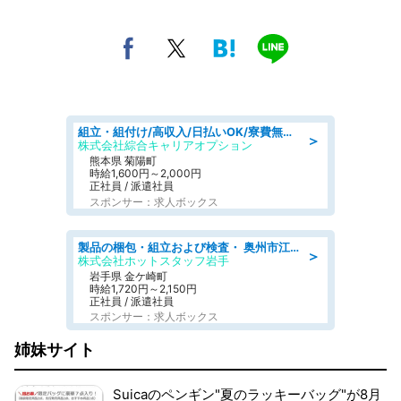
組立・組付け/高収入/日払いOK/寮費無料/交替制/20・30・40代活躍中
＞
株式会社綜合キャリアオプション
熊本県 菊陽町
時給1,600円～2,000円
正社員 / 派遣社員
スポンサー：求人ボックス
製品の梱包・組立および検査・ 奥州市江刺/大手企業で長期安定 梱包・検査・組立/半年経過毎に5万円の報奨金有
＞
株式会社ホットスタッフ岩手
岩手県 金ケ崎町
時給1,720円～2,150円
正社員 / 派遣社員
スポンサー：求人ボックス
姉妹サイト
Suicaのペンギン"夏のラッキーバッグ"が8月