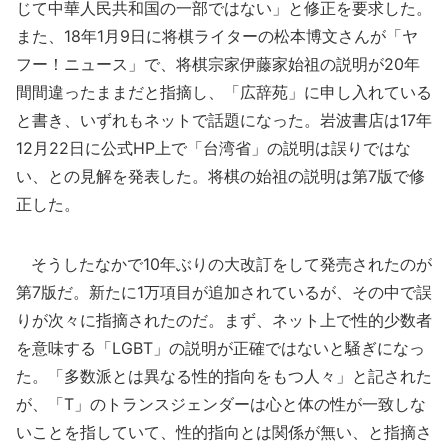
じて中華人民共和国の一部ではない」と修正を要求した。
また、18年1月9日に将棋ライターの松本博文さんが「ヤ
フー！ニュース」で、将棋宗家伊藤家始祖の説明が20年
間間違ったままだと指摘し、「広辞苑」に申し入れている
と書き、いずれもネットで話題になった。岩波書店は17年
12月22日に公式HP上で「台湾省」の説明は誤りではな
い、との見解を発表した。将棋の始祖の説明は第7版で修
正した。
そうしたなかで10年ぶりの大改訂をして発売されたのが
第7版だ。新たに1万項目が追加されているが、その中で誤
りが次々に指摘されたのだ。まず、ネット上で性的少数者
を意味する「LGBT」の説明が正確ではないと騒ぎになっ
た。「多数派とは異なる性的指向をもつ人々」と記された
が、「T」のトランスジェンダーは心と体の性が一致しな
いことを指していて、性的指向とは関係が無い、と指摘さ