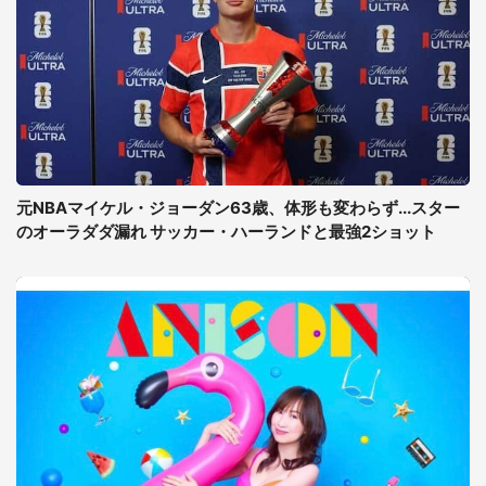
元NBAマイケル・ジョーダン63歳、体形も変わらず...スター
のオーラダダ漏れ サッカー・ハーランドと最強2ショット