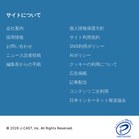
サイトについて
会社案内
個人情報保護方針
採用情報
サイト利用規約
お問い合わせ
SNS利用ポリシー
ニュース読者投稿
AIポリシー
編集長からの手紙
クッキーの利用について
広告掲載
記事配信
コンテンツ二次利用
日本インターネット報道協会
© 2026 J-CAST, Inc. All Rights Reserved.