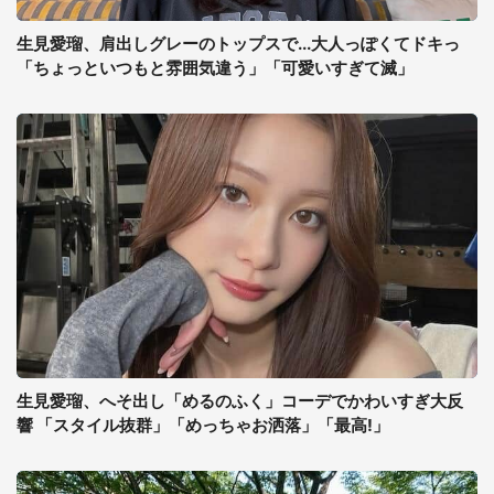
生見愛瑠、肩出しグレーのトップスで...大人っぽくてドキっ
「ちょっといつもと雰囲気違う」「可愛いすぎて滅」
生見愛瑠、へそ出し「めるのふく」コーデでかわいすぎ大反
響 「スタイル抜群」「めっちゃお洒落」「最高!」