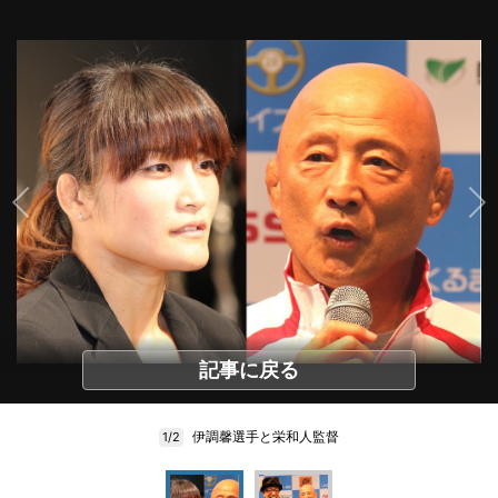
記事に戻る
伊調馨選手と栄和人監督
1/2