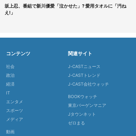
坂上忍、番組で新川優愛「泣かせた」? 愛用タオルに「汚ね
え!」
コンテンツ
関連サイト
社会
J-CASTニュース
政治
J-CASTトレンド
経済
J-CAST会社ウォッチ
IT
BOOKウォッチ
エンタメ
東京バーゲンマニア
スポーツ
Jタウンネット
メディア
ゼロまる
動画